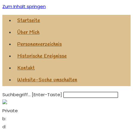
Zum Inhalt springen
Startseite
Über Mich
Personenverzeichnis
Historische Ereignisse
Kontakt
Website-Suche umschalten
Suchbegriff... [Enter-Taste]
Private
b:
d: