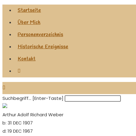
Zum
Startseite
Inhalt
Über Mich
springen
Personenverzeichnis
Historische Ereignisse
Kontakt
Website-
Suche
umschalten
Suchbegriff... [Enter-Taste]
Arthur Adolf Richard Weber
b:
31 DEC 1907
d:
19 DEC 1967