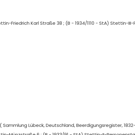
ettin-Friedrich Karl Straße 38 ; (B - 1934/1110 - StA) Stettin
I ( Sammlung Lübeck, Deutschland, Beerdigungsregister, 1832-
ttin-Münzstraße 6 ; (B - 1933/91 - StA) Stettin-II-Personens