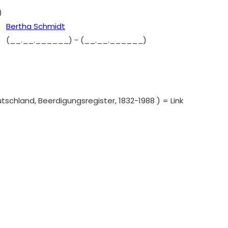
)
Bertha Schmidt
(__.__.______)
-
(__.__.______)
chland, Beerdigungsregister, 1832-1988 ) = Link