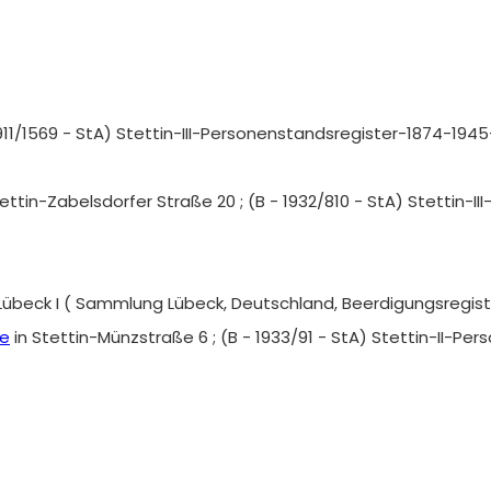
1911/1569 - StA) Stettin-III-Personenstandsregister-1874-1945
tettin-Zabelsdorfer Straße 20 ; (B - 1932/810 - StA) Stettin-
 Lübeck I ( Sammlung Lübeck, Deutschland, Beerdigungsregister
be
in Stettin-Münzstraße 6 ; (B - 1933/91 - StA) Stettin-II-P