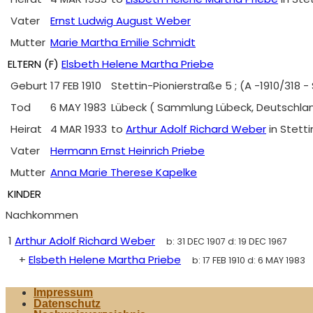
Vater
Ernst Ludwig August Weber
Mutter
Marie Martha Emilie Schmidt
ELTERN (
F
)
Elsbeth Helene Martha Priebe
Geburt
17 FEB 1910
Stettin-Pionierstraße 5 ; (A -1910/318
Tod
6 MAY 1983
Lübeck ( Sammlung Lübeck, Deutschland
Heirat
4 MAR 1933
to
Arthur Adolf Richard Weber
in Stett
Vater
Hermann Ernst Heinrich Priebe
Mutter
Anna Marie Therese Kapelke
KINDER
Nachkommen
1
Arthur Adolf Richard Weber
b:
31 DEC 1907
d:
19 DEC 1967
+
Elsbeth Helene Martha Priebe
b:
17 FEB 1910
d:
6 MAY 1983
Impressum
Datenschutz