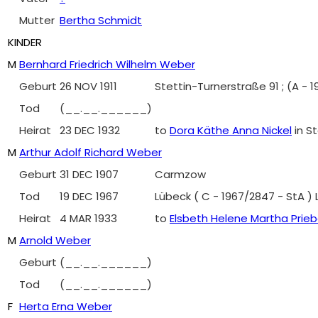
Mutter
Bertha Schmidt
KINDER
M
Bernhard Friedrich Wilhelm Weber
Geburt
26 NOV 1911
Stettin-Turnerstraße 91 ; (A - 
Tod
(__.__.______)
Heirat
23 DEC 1932
to
Dora Käthe Anna Nickel
in S
M
Arthur Adolf Richard Weber
Geburt
31 DEC 1907
Carmzow
Tod
19 DEC 1967
Lübeck ( C - 1967/2847 - StA )
Heirat
4 MAR 1933
to
Elsbeth Helene Martha Prie
M
Arnold Weber
Geburt
(__.__.______)
Tod
(__.__.______)
F
Herta Erna Weber