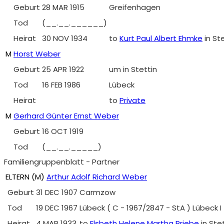
Geburt
28 MAR 1915
Greifenhagen
Tod
(__.__.______)
Heirat
30 NOV 1934
to
Kurt Paul Albert Ehmke
in St
M
Horst Weber
Geburt
25 APR 1922
um in Stettin
Tod
16 FEB 1986
Lübeck
Heirat
to
Private
M
Gerhard Günter Ernst Weber
Geburt
16 OCT 1919
Tod
(__.__._____)
Familiengruppenblatt - Partner
ELTERN (
M
)
Arthur Adolf Richard Weber
Geburt
31 DEC 1907
Carmzow
Tod
19 DEC 1967
Lübeck ( C - 1967/2847 - StA ) Lübeck 
Heirat
4 MAR 1933
to
Elsbeth Helene Martha Priebe
in Ste