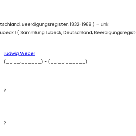
chland, Beerdigungsregister, 1832-1988 ) = Link
Lübeck I ( Sammlung Lübeck, Deutschland, Beerdigungsregister
Ludwig Weber
(__.__.______)
-
(__.__.______)
?
?