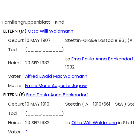
Familiengruppenblatt - Kind
ELTERN (
M
)
Otto Willi Waldmann
Geburt
10 MAY 1907
Stettin-Große Lastadie 86 ; (A
Tod
(__.__.______)
to
Erna Paula Anna Benkendorf
Heirat
20 SEP 1932
1932
Vater
Alfred Ewald Max Waldmann
Mutter
Emilie Marie Auguste Jagow
ELTERN (
F
)
Erna Paula Anna Benkendorf
Geburt
19 MAY 1910
Stettin ( A - 1910/661 - StA ) Ste
Tod
(__.__.______)
Heirat
20 SEP 1932
to
Otto Willi Waldmann
in Stet
Vater
?