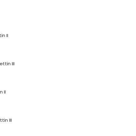
n II
ttin III
 II
in III