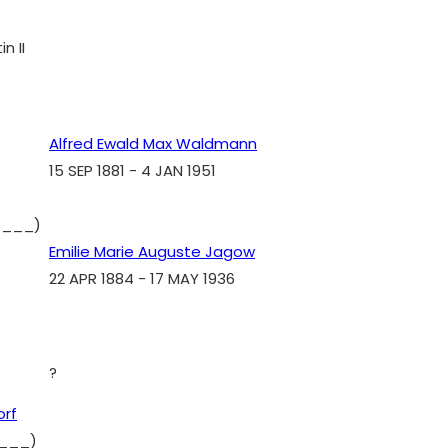
n II
Alfred Ewald Max Waldmann
15 SEP 1881
-
4 JAN 1951
____)
Emilie Marie Auguste Jagow
22 APR 1884
-
17 MAY 1936
?
orf
___)