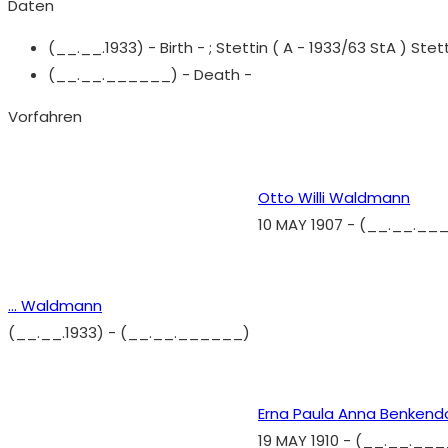
Daten
(__.__.1933) - Birth - ;
Stettin ( A - 1933/63 StA ) Stetti
(__.__.______) - Death -
Vorfahren
Otto Willi Waldmann
10 MAY 1907
-
(__.__.__
... Waldmann
(__.__.1933)
-
(__.__.______)
Erna Paula Anna Benkend
19 MAY 1910
-
(__.__.___