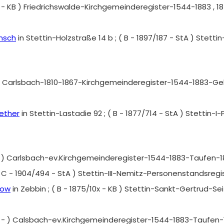
1 - KB ) Friedrichswalde-Kirchgemeinderegister-1544-1883 , 1
ensch
in Stettin-Holzstraße 14 b ; ( B - 1897/187 - StA ) Ste
 ) Carlsbach-1810-1867-Kirchgemeinderegister-1544-1883-Geb
ether
in Stettin-Lastadie 92 ; ( B - 1877/714 - StA ) Stettin
KB ) Carlsbach-ev.Kirchgemeinderegister-1544-1883-Taufen-1
; ( C - 1904/494 - StA ) Stettin-III-Nemitz-Personenstandsre
now
in Zebbin ; ( B - 1875/10x - KB ) Stettin-Sankt-Gertrud-
B - ) Calsbach-ev.Kirchgemeinderegister-1544-1883-Taufen-1