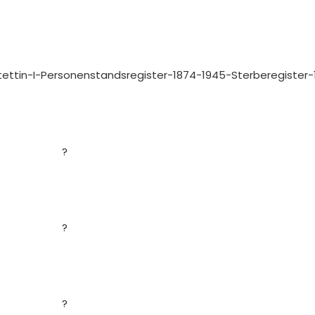
Stettin-I-Personenstandsregister-1874-1945-Sterberegister-1
?
?
?