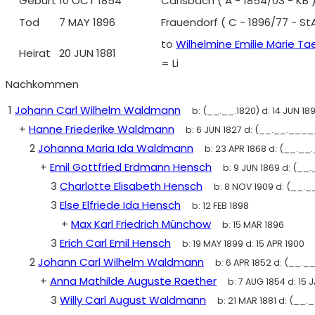
Geburt
10 OCT 1854
Carlsbach ( A - 1854/03 - KB
Tod
7 MAY 1896
Frauendorf ( C - 1896/77 - S
to
Wilhelmine Emilie Marie T
Heirat
20 JUN 1881
= Li
Nachkommen
1
Johann Carl Wilhelm Waldmann
b:
(__.__.1820)
d:
14 JUN 18
+
Hanne Friederike Waldmann
b:
6 JUN 1827
d:
(__.__.____
2
Johanna Maria Ida Waldmann
b:
23 APR 1868
d:
(__.__
+
Emil Gottfried Erdmann Hensch
b:
9 JUN 1869
d:
(__.
3
Charlotte Elisabeth Hensch
b:
8 NOV 1909
d:
(__._
3
Else Elfriede Ida Hensch
b:
12 FEB 1898
+
Max Karl Friedrich Münchow
b:
15 MAR 1896
3
Erich Carl Emil Hensch
b:
19 MAY 1899
d:
15 APR 1900
2
Johann Carl Wilhelm Waldmann
b:
6 APR 1852
d:
(__._
+
Anna Mathilde Auguste Raether
b:
7 AUG 1854
d:
15 
3
Willy Carl August Waldmann
b:
21 MAR 1881
d:
(__.