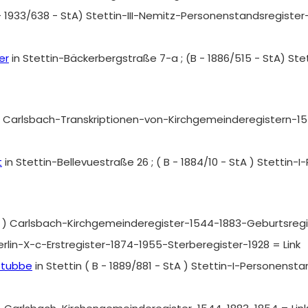
 - 1933/638 - StA) Stettin-III-Nemitz-Personenstandsregiste
er
in Stettin-Bäckerbergstraße 7-a ; (B - 1886/515 - StA) S
 ) Carlsbach-Transkriptionen-von-Kirchgemeinderegistern-15
t
in Stettin-Bellevuestraße 26 ; ( B - 1884/10 - StA ) Stetti
B ) Carlsbach-Kirchgemeinderegister-1544-1883-Geburtsregis
 Berlin-X-c-Erstregister-1874-1955-Sterberegister-1928 = Link
stubbe
in Stettin ( B - 1889/881 - StA ) Stettin-I-Personens