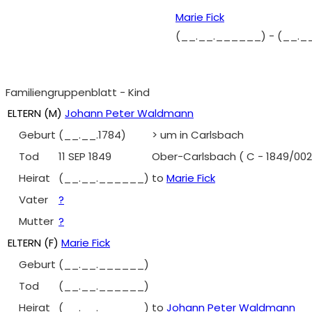
Marie Fick
(__.__.______)
-
(__._
Familiengruppenblatt - Kind
ELTERN (
M
)
Johann Peter Waldmann
Geburt
(__.__.1784)
> um in Carlsbach
Tod
11 SEP 1849
Ober-Carlsbach ( C - 1849/002
Heirat
(__.__.______)
to
Marie Fick
Vater
?
Mutter
?
ELTERN (
F
)
Marie Fick
Geburt
(__.__.______)
Tod
(__.__.______)
Heirat
(__.__.______)
to
Johann Peter Waldmann