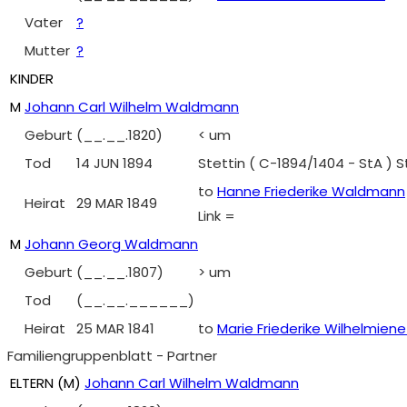
Vater
?
Mutter
?
KINDER
M
Johann Carl Wilhelm Waldmann
Geburt
(__.__.1820)
< um
Tod
14 JUN 1894
Stettin ( C-1894/1404 - StA ) 
to
Hanne Friederike Waldmann
Heirat
29 MAR 1849
Link =
M
Johann Georg Waldmann
Geburt
(__.__.1807)
> um
Tod
(__.__.______)
Heirat
25 MAR 1841
to
Marie Friederike Wilhelmiene
Familiengruppenblatt - Partner
ELTERN (
M
)
Johann Carl Wilhelm Waldmann