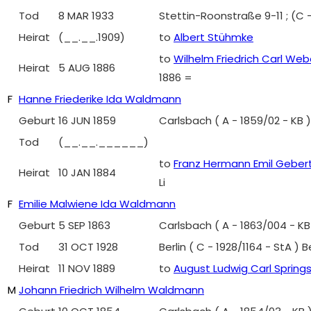
Tod
8 MAR 1933
Stettin-Roonstraße 9-11 ; (C
Heirat
(__.__.1909)
to
Albert Stühmke
to
Wilhelm Friedrich Carl Web
Heirat
5 AUG 1886
1886 =
F
Hanne Friederike Ida Waldmann
Geburt
16 JUN 1859
Carlsbach ( A - 1859/02 - KB
Tod
(__.__.______)
to
Franz Hermann Emil Geber
Heirat
10 JAN 1884
Li
F
Emilie Malwiene Ida Waldmann
Geburt
5 SEP 1863
Carlsbach ( A - 1863/004 - K
Tod
31 OCT 1928
Berlin ( C - 1928/1164 - StA )
Heirat
11 NOV 1889
to
August Ludwig Carl Spring
M
Johann Friedrich Wilhelm Waldmann