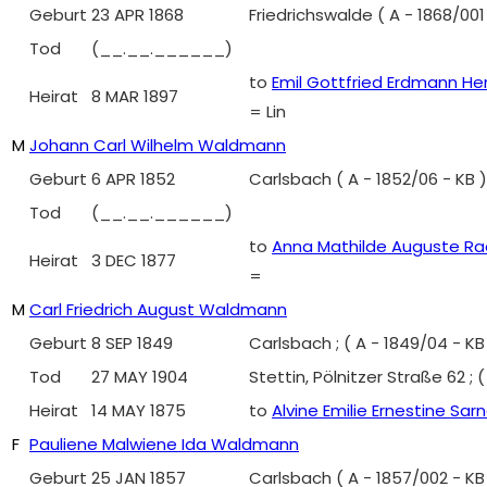
Geburt
23 APR 1868
Friedrichswalde ( A - 1868/00
Tod
(__.__.______)
to
Emil Gottfried Erdmann H
Heirat
8 MAR 1897
= Lin
M
Johann Carl Wilhelm Waldmann
Geburt
6 APR 1852
Carlsbach ( A - 1852/06 - KB
Tod
(__.__.______)
to
Anna Mathilde Auguste Ra
Heirat
3 DEC 1877
=
M
Carl Friedrich August Waldmann
Geburt
8 SEP 1849
Carlsbach ; ( A - 1849/04 - 
Tod
27 MAY 1904
Stettin, Pölnitzer Straße 62 
Heirat
14 MAY 1875
to
Alvine Emilie Ernestine Sar
F
Pauliene Malwiene Ida Waldmann
Geburt
25 JAN 1857
Carlsbach ( A - 1857/002 - K