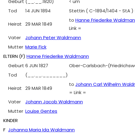
Geburt
(__.__.1820)
< um
Tod
14 JUN 1894
Stettin ( C-1894/1404 - StA 
to
Hanne Friederike Waldma
Heirat
29 MAR 1849
Link =
Vater
Johann Peter Waldmann
Mutter
Marie Fick
ELTERN (
F
)
Hanne Friederike Waldmann
Geburt
6 JUN 1827
Ober-Carlsbach-(Friedrichswa
Tod
(__.__._______)
to
Johann Carl Wilhelm Wal
Heirat
29 MAR 1849
= Link =
Vater
Johann Jacob Waldmann
Mutter
Louise Gentes
KINDER
F
Johanna Maria Ida Waldmann