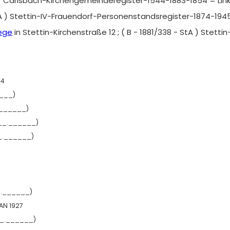
 ) Carlsbach-Kirchengemeinderegister-1544-1883-1854 = Lin
tA ) Stettin-IV-Frauendorf-Personenstandsregister-1874-1945
aege
in Stettin-Kirchenstraße 12 ; ( B - 1881/338 - StA ) Stet
94
___)
.______)
__.______)
_.______)
_.______)
JAN 1927
__.______)