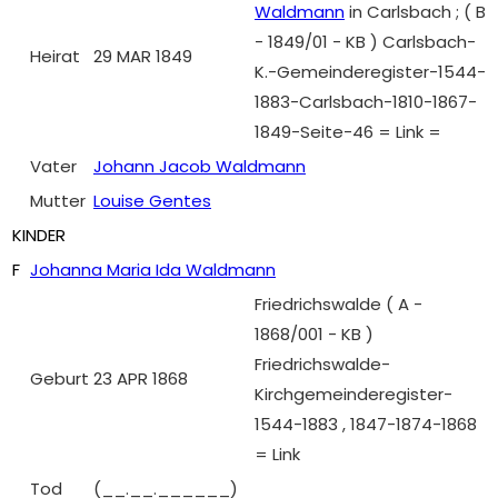
Waldmann
in Carlsbach ; ( B
- 1849/01 - KB ) Carlsbach-
Heirat
29 MAR 1849
K.-Gemeinderegister-1544-
1883-Carlsbach-1810-1867-
1849-Seite-46 = Link =
Vater
Johann Jacob Waldmann
Mutter
Louise Gentes
KINDER
F
Johanna Maria Ida Waldmann
Friedrichswalde ( A -
1868/001 - KB )
Friedrichswalde-
Geburt
23 APR 1868
Kirchgemeinderegister-
1544-1883 , 1847-1874-1868
= Link
Tod
(__.__.______)