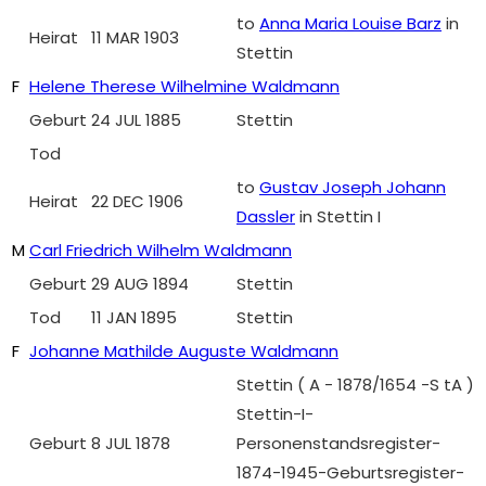
to
Anna Maria Louise Barz
in
Heirat
11 MAR 1903
Stettin
F
Helene Therese Wilhelmine Waldmann
Geburt
24 JUL 1885
Stettin
Tod
to
Gustav Joseph Johann
Heirat
22 DEC 1906
Dassler
in Stettin I
M
Carl Friedrich Wilhelm Waldmann
Geburt
29 AUG 1894
Stettin
Tod
11 JAN 1895
Stettin
F
Johanne Mathilde Auguste Waldmann
Stettin ( A - 1878/1654 -S tA )
Stettin-I-
Geburt
8 JUL 1878
Personenstandsregister-
1874-1945-Geburtsregister-