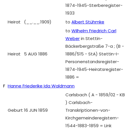
1874-1945-Sterberegister-
1933
Heirat
(__.__.1909)
to
Albert Stühmke
to
Wilhelm Friedrich Carl
Weber
in Stettin-
Bäckerbergstraße 7-a ; (B -
Heirat
5 AUG 1886
1886/515 - StA) Stettin-I-
Personenstandsregister-
1874-1945-Heiratsregister-
1886 =
F
Hanne Friederike Ida Waldmann
Carlsbach ( A - 1859/02 - KB
) Carlsbach-
Geburt
16 JUN 1859
Transkriptionen-von-
Kirchgemeinderegistern-
1544-1883-1859 = Link