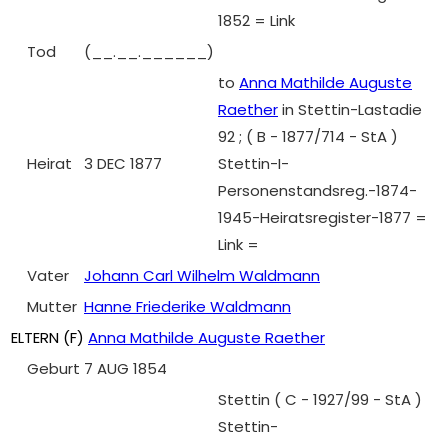
1852 = Link
Tod
(__.__.______)
to
Anna Mathilde Auguste
Raether
in Stettin-Lastadie
92 ; ( B - 1877/714 - StA )
Heirat
3 DEC 1877
Stettin-I-
Personenstandsreg.-1874-
1945-Heiratsregister-1877 =
Link =
Vater
Johann Carl Wilhelm Waldmann
Mutter
Hanne Friederike Waldmann
ELTERN (
F
)
Anna Mathilde Auguste Raether
Geburt
7 AUG 1854
Stettin ( C - 1927/99 - StA )
Stettin-