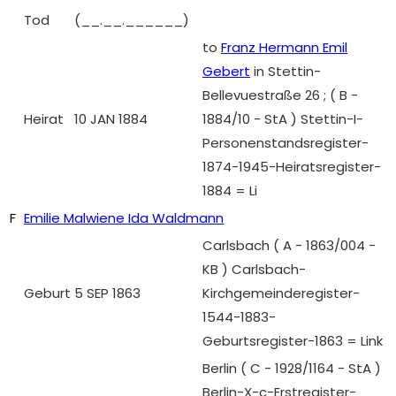
Tod
(__.__.______)
to
Franz Hermann Emil
Gebert
in Stettin-
Bellevuestraße 26 ; ( B -
Heirat
10 JAN 1884
1884/10 - StA ) Stettin-I-
Personenstandsregister-
1874-1945-Heiratsregister-
1884 = Li
F
Emilie Malwiene Ida Waldmann
Carlsbach ( A - 1863/004 -
KB ) Carlsbach-
Geburt
5 SEP 1863
Kirchgemeinderegister-
1544-1883-
Geburtsregister-1863 = Link
Berlin ( C - 1928/1164 - StA )
Berlin-X-c-Erstregister-