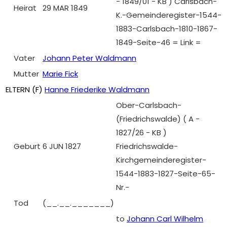
- 1849/01 - KB ) Carlsbach-
Heirat
29 MAR 1849
K.-Gemeinderegister-1544-
1883-Carlsbach-1810-1867-
1849-Seite-46 = Link =
Vater
Johann Peter Waldmann
Mutter
Marie Fick
ELTERN (
F
)
Hanne Friederike Waldmann
Ober-Carlsbach-
(Friedrichswalde) ( A -
1827/26 - KB )
Geburt
6 JUN 1827
Friedrichswalde-
Kirchgemeinderegister-
1544-1883-1827-Seite-65-
Nr.-
Tod
(__.__._______)
to
Johann Carl Wilhelm