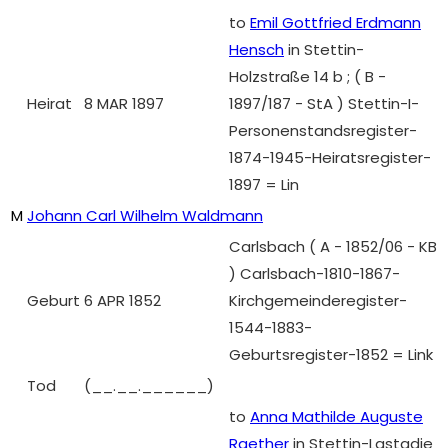
to
Emil Gottfried Erdmann
Hensch
in Stettin-
Holzstraße 14 b ; ( B -
Heirat
8 MAR 1897
1897/187 - StA ) Stettin-I-
Personenstandsregister-
1874-1945-Heiratsregister-
1897 = Lin
M
Johann Carl Wilhelm Waldmann
Carlsbach ( A - 1852/06 - KB
) Carlsbach-1810-1867-
Geburt
6 APR 1852
Kirchgemeinderegister-
1544-1883-
Geburtsregister-1852 = Link
Tod
(__.__.______)
to
Anna Mathilde Auguste
Raether
in Stettin-Lastadie