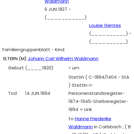
Waldmann
6 JUN 1827
-
(__.__._______)
Louise Gentes
(__.__.______)
-
(__.__.______)
Familiengruppenblatt - Kind
ELTERN (
M
)
Johann Carl Wilhelm Waldmann
Geburt
(__.__.1820)
< um
Stettin ( C-1894/1404 - StA
) Stettin-I-
Tod
14 JUN 1894
Personenstandsregister-
1874-1945-Sterberegister-
1894 = Link
to
Hanne Friederike
Waldmann
in Carlsbach ; ( B