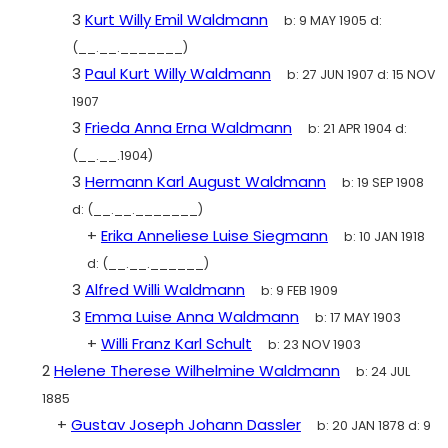
3
Kurt Willy Emil Waldmann
b:
9 MAY 1905
d:
(__.__._______)
3
Paul Kurt Willy Waldmann
b:
27 JUN 1907
d:
15 NOV
1907
3
Frieda Anna Erna Waldmann
b:
21 APR 1904
d:
(__.__.1904)
3
Hermann Karl August Waldmann
b:
19 SEP 1908
d:
(__.__._______)
+
Erika Anneliese Luise Siegmann
b:
10 JAN 1918
d:
(__.__.______)
3
Alfred Willi Waldmann
b:
9 FEB 1909
3
Emma Luise Anna Waldmann
b:
17 MAY 1903
+
Willi Franz Karl Schult
b:
23 NOV 1903
2
Helene Therese Wilhelmine Waldmann
b:
24 JUL
1885
+
Gustav Joseph Johann Dassler
b:
20 JAN 1878
d:
9