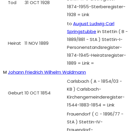
Tod
31 OCT 1928
1874-1955-Sterberegister-
1928 = Link
to
August Ludwig Carl
Springstubbe
in Stettin ( B -
1889/881 - StA ) Stettin-I-
Heirat
11 NOV 1889
Personenstandsregister-
1874-1945-Heiratsregister-
1889 = Link =
M
Johann Friedrich Wilhelm Waldmann
Carlsbach ( A - 1854/03 -
KB ) Carlsbach-
Geburt
10 OCT 1854
Kirchengemeinderegister-
1544-1883-1854 = Link
Frauendorf ( C - 1896/77 -
StA ) Stettin-IV-
Frauendorf-