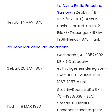
to
Alvine Emilie Ernestine
Sarnow
in Zebbin ; ( B -
1875/10x - KB ) Stettin-
Heirat
14 MAY 1875
Sankt-Gertrud-Seite-2-
Bild-3-Trauungen-1875-
1909-Heirat-1875 = Link
F
Pauliene Malwiene Ida Waldmann
Carlsbach ( A - 1857/002 -
KB - ) Calsbach-
Geburt
25 JAN 1857
ev.Kirchgemeinderegister-
1544-1883-Taufen-1810-
1867-1857 = Link
Stettin-Roonstraße 9-11 ;
(C - 1933/638 - StA)
Stettin-III-Nemitz-
Tod
8 MAR 1933
Personenstandsregister-