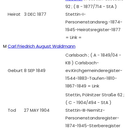
92 ; ( B - 1877/714 - StA )
Heirat
3 DEC 1877
Stettin-I-
Personenstandsreg.-1874-
1945-Heiratsregister-1877
= Link =
M
Carl Friedrich August Waldmann
Carlsbach ; ( A - 1849/04 -
KB ) Carlsbach-
Geburt
8 SEP 1849
ev.Kirchgemeinderegister-
1544-1883-Taufen-1810-
1867-1849 = Link
Stettin, Pölnitzer Straße 62 ;
( C - 1904/494 - StA )
Tod
27 MAY 1904
Stettin-III-Nemitz-
Personenstandsregister-
1874-1945-Sterberegister