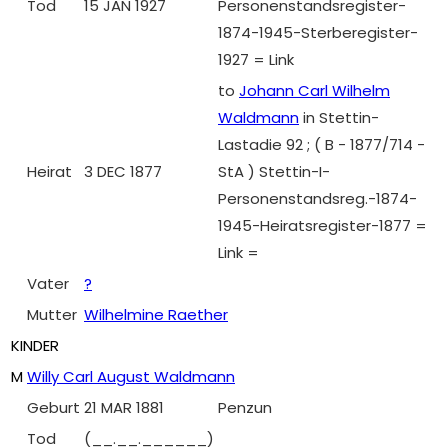
Tod
15 JAN 1927
Personenstandsregister-
1874-1945-Sterberegister-
1927 = Link
to
Johann Carl Wilhelm
Waldmann
in Stettin-
Lastadie 92 ; ( B - 1877/714 -
Heirat
3 DEC 1877
StA ) Stettin-I-
Personenstandsreg.-1874-
1945-Heiratsregister-1877 =
Link =
Vater
?
Mutter
Wilhelmine Raether
KINDER
M
Willy Carl August Waldmann
Geburt
21 MAR 1881
Penzun
Tod
(__.__.______)