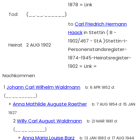
1878 = Link
Tod
(__.__.______)
to
Carl Friedrich Hermann
Haack
in Stettin ( B -
1902/467 - StA )Stettin-I-
Heirat
2 AUG 1902
Personenstandsregister-
1874-1945-Heiratsregister-
1902 = Link =
Nachkommen
1
Johann Carl Wilhelm Waldmann
b:
6 APR 1852
d:
(__.__.______)
+
Anna Mathilde Auguste Raether
b:
7 AUG 1854
d:
15 JAN
1927
2
Willy Carl August Waldmann
b:
21 MAR 1881
d:
(__.__.______)
+
Anna Maria Louise Barz
b:
13 JAN 1883
d:
17 AUG 1944