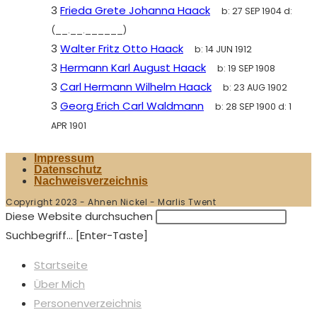
3
Frieda Grete Johanna Haack
b:
27 SEP 1904
d:
(__.__.______)
3
Walter Fritz Otto Haack
b:
14 JUN 1912
3
Hermann Karl August Haack
b:
19 SEP 1908
3
Carl Hermann Wilhelm Haack
b:
23 AUG 1902
3
Georg Erich Carl Waldmann
b:
28 SEP 1900
d:
1
APR 1901
Impressum
Datenschutz
Nachweisverzeichnis
Copyright 2023 - Ahnen Nickel - Marlis Twent
Diese Website durchsuchen
Suchbegriff... [Enter-Taste]
Startseite
Über Mich
Personenverzeichnis