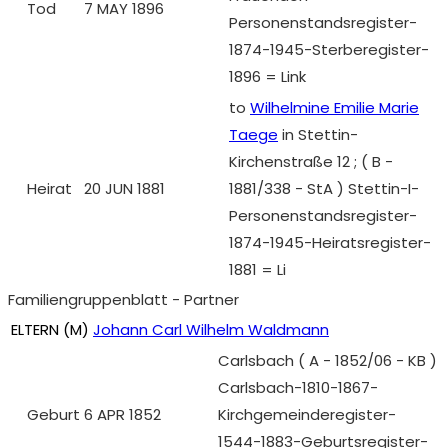
Tod
7 MAY 1896
Personenstandsregister-
1874-1945-Sterberegister-
1896 = Link
to
Wilhelmine Emilie Marie
Taege
in Stettin-
Kirchenstraße 12 ; ( B -
Heirat
20 JUN 1881
1881/338 - StA ) Stettin-I-
Personenstandsregister-
1874-1945-Heiratsregister-
1881 = Li
Familiengruppenblatt - Partner
ELTERN (
M
)
Johann Carl Wilhelm Waldmann
Carlsbach ( A - 1852/06 - KB )
Carlsbach-1810-1867-
Geburt
6 APR 1852
Kirchgemeinderegister-
1544-1883-Geburtsregister-