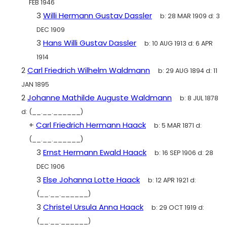
FEB 1946
3
Willi Hermann Gustav Dassler
b:
28 MAR 1909
d:
3
DEC 1909
3
Hans Willi Gustav Dassler
b:
10 AUG 1913
d:
6 APR
1914
2
Carl Friedrich Wilhelm Waldmann
b:
29 AUG 1894
d:
11
JAN 1895
2
Johanne Mathilde Auguste Waldmann
b:
8 JUL 1878
d:
(__.__.______)
+
Carl Friedrich Hermann Haack
b:
5 MAR 1871
d:
(__.__.______)
3
Ernst Hermann Ewald Haack
b:
16 SEP 1906
d:
28
DEC 1906
3
Else Johanna Lotte Haack
b:
12 APR 1921
d:
(__.__.______)
3
Christel Ursula Anna Haack
b:
29 OCT 1919
d:
(__.__.______)