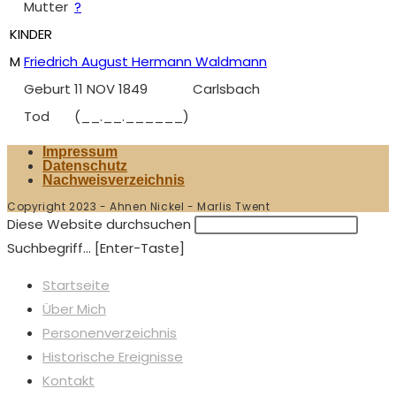
Mutter
?
KINDER
M
Friedrich August Hermann Waldmann
Geburt
11 NOV 1849
Carlsbach
Tod
(__.__.______)
Impressum
Datenschutz
Nachweisverzeichnis
Copyright 2023 - Ahnen Nickel - Marlis Twent
Diese Website durchsuchen
Suchbegriff... [Enter-Taste]
Startseite
Über Mich
Personenverzeichnis
Historische Ereignisse
Kontakt