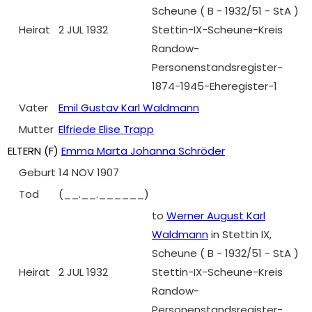
Scheune ( B - 1932/51 - StA )
Heirat
2 JUL 1932
Stettin-IX-Scheune-Kreis
Randow-
Personenstandsregister-
1874-1945-Eheregister-1
Vater
Emil Gustav Karl Waldmann
Mutter
Elfriede Elise Trapp
ELTERN (
F
)
Emma Marta Johanna Schröder
Geburt
14 NOV 1907
Tod
(__.__.______)
to
Werner August Karl
Waldmann
in Stettin IX,
Scheune ( B - 1932/51 - StA )
Heirat
2 JUL 1932
Stettin-IX-Scheune-Kreis
Randow-
Personenstandsregister-