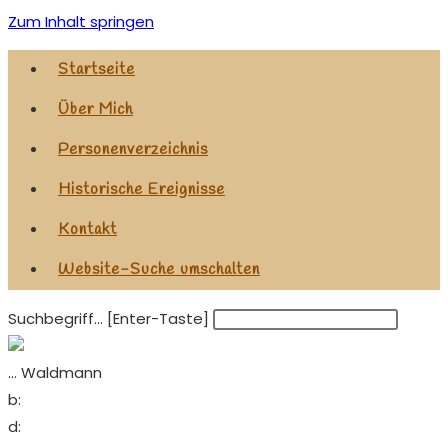
Zum Inhalt springen
Startseite
Über Mich
Personenverzeichnis
Historische Ereignisse
Kontakt
Website-Suche umschalten
Suchbegriff... [Enter-Taste]
... Waldmann
b:
d: