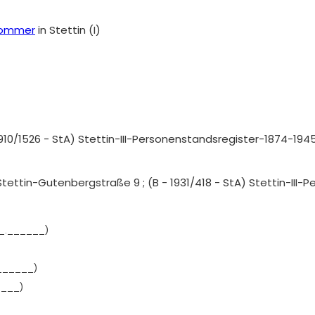
 Sommer
in Stettin (I)
 1910/1526 - StA) Stettin-III-Personenstandsregister-1874-194
 Stettin-Gutenbergstraße 9 ; (B - 1931/418 - StA) Stettin-III
_.______)
______)
____)