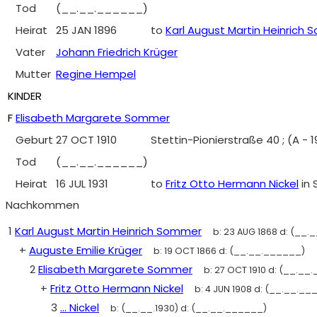
Tod
(__.__.______)
Heirat
25 JAN 1896
to
Karl August Martin Heinrich
Vater
Johann Friedrich Krüger
Mutter
Regine Hempel
KINDER
F
Elisabeth Margarete Sommer
Geburt
27 OCT 1910
Stettin-Pionierstraße 40 ; (A -
Tod
(__.__.______)
Heirat
16 JUL 1931
to
Fritz Otto Hermann Nickel
in
Nachkommen
1
Karl August Martin Heinrich Sommer
b:
23 AUG 1868
d:
(__._
+
Auguste Emilie Krüger
b:
19 OCT 1866
d:
(__.__.______)
2
Elisabeth Margarete Sommer
b:
27 OCT 1910
d:
(__.__.
+
Fritz Otto Hermann Nickel
b:
4 JUN 1908
d:
(__.__.__
3
... Nickel
b:
(__.__.1930)
d:
(__.__.______)