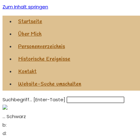
Zum Inhalt springen
Startseite
Über Mich
Personenverzeichnis
Historische Ereignisse
Kontakt
Website-Suche umschalten
Suchbegriff... [Enter-Taste]
... Schwarz
b:
d: