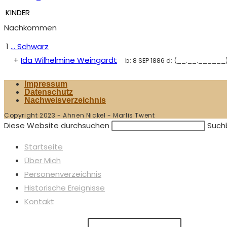
KINDER
Nachkommen
1
... Schwarz
+
Ida Wilhelmine Weingardt
b:
8 SEP 1886
d:
(__.__.______
Impressum
Datenschutz
Nachweisverzeichnis
Copyright 2023 - Ahnen Nickel - Marlis Twent
Diese Website durchsuchen
Suchb
Startseite
Über Mich
Personenverzeichnis
Historische Ereignisse
Kontakt
Suchbegriff eingeben