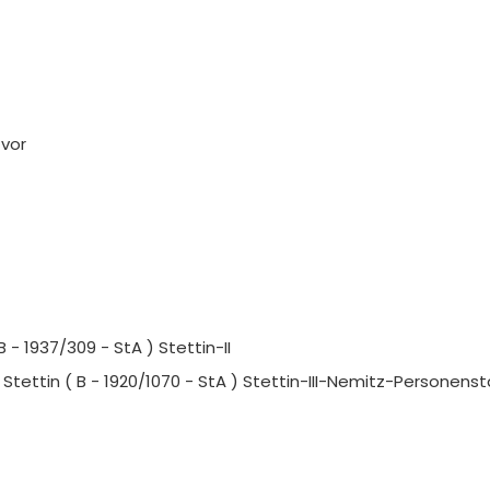
 vor
 B - 1937/309 - StA ) Stettin-II
n Stettin ( B - 1920/1070 - StA ) Stettin-III-Nemitz-Personen