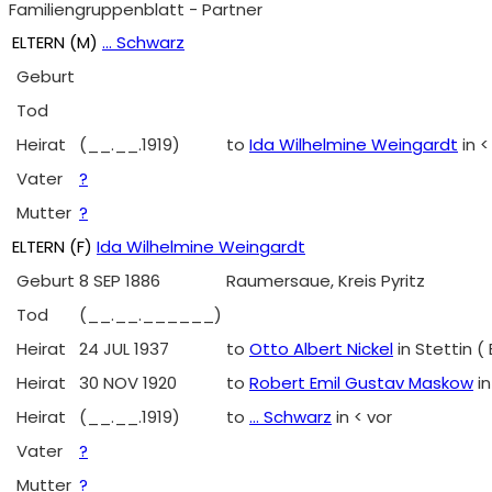
Familiengruppenblatt - Partner
ELTERN (
M
)
... Schwarz
Geburt
Tod
Heirat
(__.__.1919)
to
Ida Wilhelmine Weingardt
in <
Vater
?
Mutter
?
ELTERN (
F
)
Ida Wilhelmine Weingardt
Geburt
8 SEP 1886
Raumersaue, Kreis Pyritz
Tod
(__.__.______)
Heirat
24 JUL 1937
to
Otto Albert Nickel
in Stettin (
Heirat
30 NOV 1920
to
Robert Emil Gustav Maskow
i
Heirat
(__.__.1919)
to
... Schwarz
in < vor
Vater
?
Mutter
?