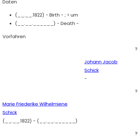
Daten
(__.__.1822) - Birth - ;
> um
(__.__.______) - Death -
Vorfahren
?
Johann Jacob
Schick
-
?
Marie Friederike Wilhelmiene
Schick
(__.__.1822)
-
(__.__.______)
?