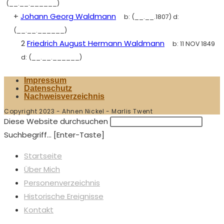
(__.__.______)
+
Johann Georg Waldmann
b:
(__.__.1807)
d:
(__.__.______)
2
Friedrich August Hermann Waldmann
b:
11 NOV 1849
d:
(__.__.______)
Impressum
Datenschutz
Nachweisverzeichnis
Copyright 2023 - Ahnen Nickel - Marlis Twent
Diese Website durchsuchen
Suchbegriff... [Enter-Taste]
Startseite
Über Mich
Personenverzeichnis
Historische Ereignisse
Kontakt