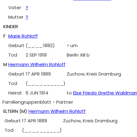
Vater
?
Mutter
?
KINDER
F
Marie Rohloff
Geburt
(__.__.1882)
> um
Tod
2 SEP 1918
Berlin XIII b
M
Hermann Wilhelm Rohloff
Geburt
17 APR 1889
Zuchow, Kreis Dramburg
Tod
(__.__.______)
Heirat
6 JUN 1914
to
Else Frieda Grethe Waldma
Familiengruppenblatt - Partner
ELTERN (
M
)
Hermann Wilhelm Rohloff
Geburt
17 APR 1889
Zuchow, Kreis Dramburg
Tod
(__.__.______)