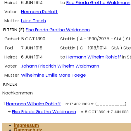
Heirat
6 JUN 1914
to
Else Frieda Grethe Waldmann
Vater
Hermann Rohloff
Mutter
Luise Tesch
ELTERN (
F
)
Else Frieda Grethe Waldmann
Geburt
5 OCT 1890
Stettin ( A - 1890/2975 - StA ) 
Tod
7 JUN 1918
Stettin ( C - 1918/1014 - StA ) 
Heirat
6 JUN 1914
to
Hermann Wilhelm Rohloff
in S
Vater
Johann Friedrich Wilhelm Waldmann
Mutter
Wilhelmine Emilie Marie Taege
KINDER
Nachkommen
1
Hermann Wilhelm Rohloff
b:
17 APR 1889
d:
(__.__.______)
+
Else Frieda Grethe Waldmann
b:
5 OCT 1890
d:
7 JUN 1918
Impressum
Datenschutz