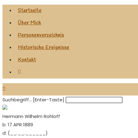
Zum
Startseite
Inhalt
Über Mich
springen
Personenverzeichnis
Historische Ereignisse
Kontakt
Website-
Suche
umschalten
Suchbegriff... [Enter-Taste]
Hermann Wilhelm Rohloff
b:
17 APR 1889
d:
(__.__.______)