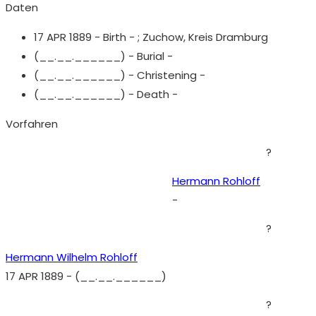
Daten
17 APR 1889 - Birth - ;
Zuchow, Kreis Dramburg
(__.__.______) - Burial -
(__.__.______) - Christening -
(__.__.______) - Death -
Vorfahren
?
Hermann Rohloff
-
?
Hermann Wilhelm Rohloff
17 APR 1889
-
(__.__.______)
?