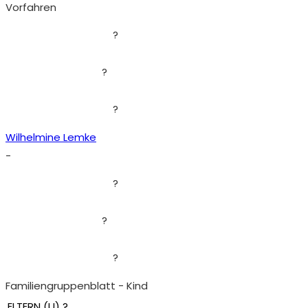
Vorfahren
?
?
?
Wilhelmine Lemke
-
?
?
?
Familiengruppenblatt - Kind
ELTERN (
U
) ?