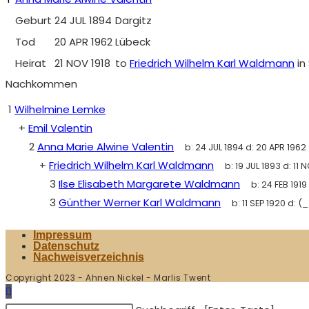
Geburt
24 JUL 1894
Dargitz
Tod
20 APR 1962
Lübeck
Heirat
21 NOV 1918
to
Friedrich Wilhelm Karl Waldmann
in
Nachkommen
1
Wilhelmine Lemke
+
Emil Valentin
2
Anna Marie Alwine Valentin
b:
24 JUL 1894
d:
20 APR 1962
+
Friedrich Wilhelm Karl Waldmann
b:
19 JUL 1893
d:
11 
3
Ilse Elisabeth Margarete Waldmann
b:
24 FEB 1919
3
Günther Werner Karl Waldmann
b:
11 SEP 1920
d:
(_
Impressum
Datenschutz
Nachweisverzeichnis
Copyright 2023 - Ahnen Nickel - Marlis Twent