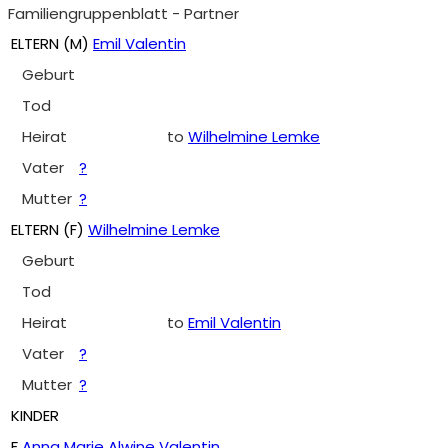
Familiengruppenblatt - Partner
ELTERN (
M
)
Emil Valentin
Geburt
Tod
Heirat
to
Wilhelmine Lemke
Vater
?
Mutter
?
ELTERN (
F
)
Wilhelmine Lemke
Geburt
Tod
Heirat
to
Emil Valentin
Vater
?
Mutter
?
KINDER
F
Anna Marie Alwine Valentin