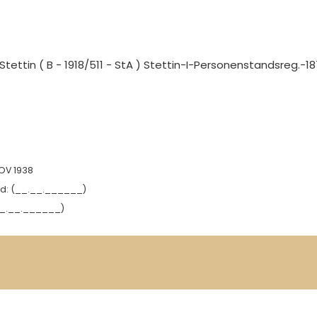
 Stettin ( B - 1918/511 - StA ) Stettin-I-Personenstandsreg.-1
NOV 1938
d:
(__.__.______)
_.__.______)