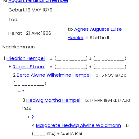
M
August Ferdinand Hempel
Geburt
19 MAY 1879
Tod
to
Agnes Auguste Luise
Heirat
21 APR 1906
Hörnke
in Stettin II =
Nachkommen
1
Friedrich Hempel
b:
(__.__.______)
d:
(__.__.______)
+
Regine Stoerk
b:
(__.__.______)
d:
(__.__.______)
2
Berta Alwine Wilhelmine Hempel
b:
15 NOV 1872
d:
(__.__.______)
+
?
3
Hedwig Martha Hempel
b:
17 MAR 1894
d:
17 AUG
1944
+
?
4
Margarete Hedwig Alwine Waldmann
b:
(__.__.1914)
d:
14 AUG 1914