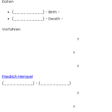
Daten
(__.__.______) - Birth -
(__.__.______) - Death -
Vorfahren
?
?
?
Friedrich Hempel
(__.__.______)
-
(__.__.______)
?
?