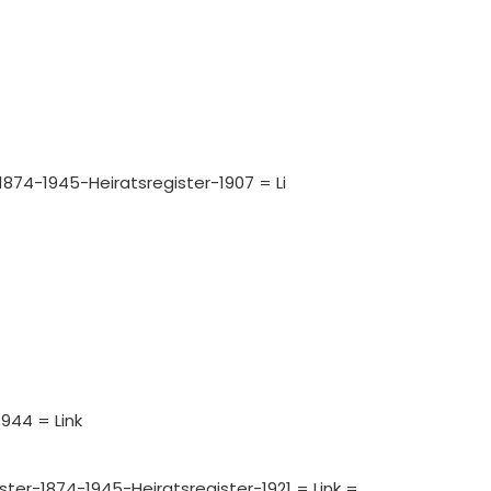
1874-1945-Heiratsregister-1907 = Li
944 = Link
ister-1874-1945-Heiratsregister-1921 = Link =