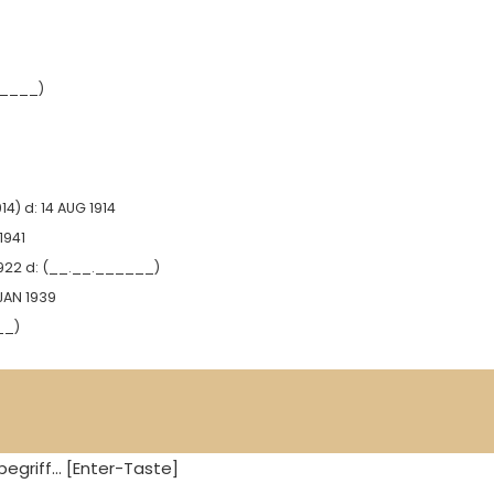
_____)
14)
d:
14 AUG 1914
1941
1922
d:
(__.__.______)
JAN 1939
__)
egriff... [Enter-Taste]