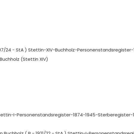
1907/24 - StA ) Stettin-XIV-Buchholz-Personenstandsregister-
 Buchholz (Stettin XIV)
Stettin-I-Personenstandsregister-1874-1945-Sterberegister-1
in Buchholz ( B - 1921/22 - StA ) Stettin-I-Personenstandsreg