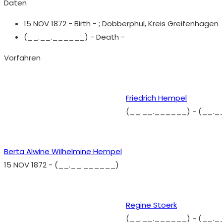
Daten
15 NOV 1872 - Birth - ;
Dobberphul, Kreis Greifenhagen
(__.__.______) - Death -
Vorfahren
Friedrich Hempel
(__.__.______)
-
(__._
Berta Alwine Wilhelmine Hempel
15 NOV 1872
-
(__.__.______)
Regine Stoerk
(__.__.______)
-
(__._