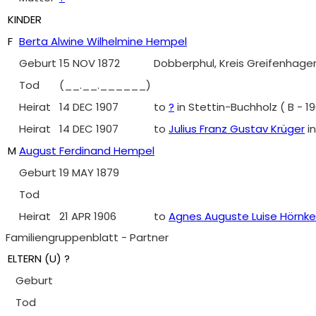
KINDER
F
Berta Alwine Wilhelmine Hempel
Geburt
15 NOV 1872
Dobberphul, Kreis Greifenhage
Tod
(__.__.______)
Heirat
14 DEC 1907
to
?
in Stettin-Buchholz ( B - 
Heirat
14 DEC 1907
to
Julius Franz Gustav Krüger
i
M
August Ferdinand Hempel
Geburt
19 MAY 1879
Tod
Heirat
21 APR 1906
to
Agnes Auguste Luise Hörnke
Familiengruppenblatt - Partner
ELTERN (
U
) ?
Geburt
Tod