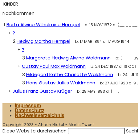
KINDER
Nachkommen
1
Berta Alwine Wilhelmine Hempel
b:
15 NOV 1872
d:
(__.__._
+
?
2
Hedwig Martha Hempel
b:
17 MAR 1894
d:
17 AUG 1944
+
?
3
Margarete Hedwig Alwine Waldmann
b:
(__.__.19
+
Gustav Paul Max Waldmann
b:
24 DEC 1887
d:
16 OCT 
3
Hildegard Käthe Charlotte Waldmann
b:
24 JUL 
3
Hans Gustav Julius Waldmann
b:
27 AUG 1923
d:
9 
+
Julius Franz Gustav Krüger
b:
28 MAY 1883
d:
(__.__.____
Impressum
Datenschutz
Nachweisverzeichnis
Copyright 2023 - Ahnen Nickel - Marlis Twent
Diese Website durchsuchen
Suchb