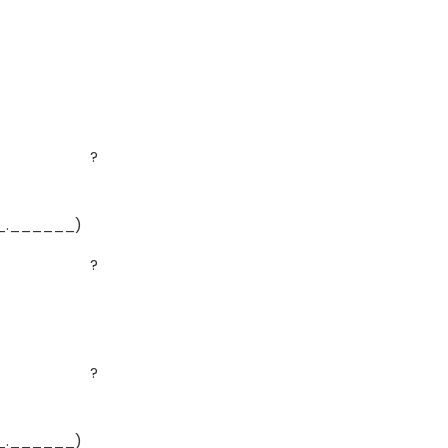
?
_.______)
?
?
_.______)