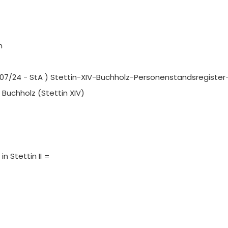
n
1907/24 - StA ) Stettin-XIV-Buchholz-Personenstandsregister
n Buchholz (Stettin XIV)
in Stettin II =