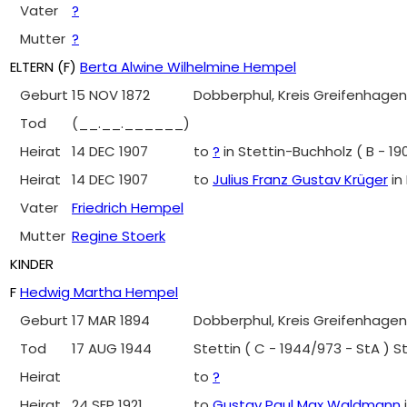
Vater
?
Mutter
?
ELTERN (
F
)
Berta Alwine Wilhelmine Hempel
Geburt
15 NOV 1872
Dobberphul, Kreis Greifenhagen
Tod
(__.__.______)
Heirat
14 DEC 1907
to
?
in Stettin-Buchholz ( B - 
Heirat
14 DEC 1907
to
Julius Franz Gustav Krüger
in
Vater
Friedrich Hempel
Mutter
Regine Stoerk
KINDER
F
Hedwig Martha Hempel
Geburt
17 MAR 1894
Dobberphul, Kreis Greifenhagen
Tod
17 AUG 1944
Stettin ( C - 1944/973 - StA ) 
Heirat
to
?
Heirat
24 SEP 1921
to
Gustav Paul Max Waldmann