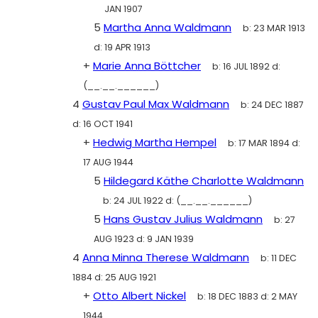
JAN 1907
5
Martha Anna Waldmann
b:
23 MAR 1913
d:
19 APR 1913
+
Marie Anna Böttcher
b:
16 JUL 1892
d:
(__.__.______)
4
Gustav Paul Max Waldmann
b:
24 DEC 1887
d:
16 OCT 1941
+
Hedwig Martha Hempel
b:
17 MAR 1894
d:
17 AUG 1944
5
Hildegard Käthe Charlotte Waldmann
b:
24 JUL 1922
d:
(__.__.______)
5
Hans Gustav Julius Waldmann
b:
27
AUG 1923
d:
9 JAN 1939
4
Anna Minna Therese Waldmann
b:
11 DEC
1884
d:
25 AUG 1921
+
Otto Albert Nickel
b:
18 DEC 1883
d:
2 MAY
1944