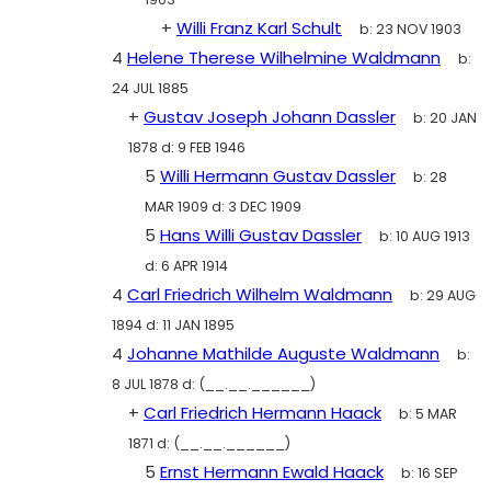
+
Willi Franz Karl Schult
b:
23 NOV 1903
4
Helene Therese Wilhelmine Waldmann
b:
24 JUL 1885
+
Gustav Joseph Johann Dassler
b:
20 JAN
1878
d:
9 FEB 1946
5
Willi Hermann Gustav Dassler
b:
28
MAR 1909
d:
3 DEC 1909
5
Hans Willi Gustav Dassler
b:
10 AUG 1913
d:
6 APR 1914
4
Carl Friedrich Wilhelm Waldmann
b:
29 AUG
1894
d:
11 JAN 1895
4
Johanne Mathilde Auguste Waldmann
b:
8 JUL 1878
d:
(__.__.______)
+
Carl Friedrich Hermann Haack
b:
5 MAR
1871
d:
(__.__.______)
5
Ernst Hermann Ewald Haack
b:
16 SEP