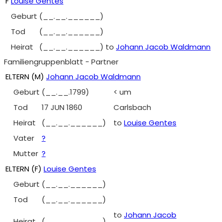
F
Louise Gentes
Geburt
(__.__.______)
Tod
(__.__.______)
Heirat
(__.__.______)
to
Johann Jacob Waldmann
Familiengruppenblatt - Partner
ELTERN (
M
)
Johann Jacob Waldmann
Geburt
(__.__.1799)
< um
Tod
17 JUN 1860
Carlsbach
Heirat
(__.__.______)
to
Louise Gentes
Vater
?
Mutter
?
ELTERN (
F
)
Louise Gentes
Geburt
(__.__.______)
Tod
(__.__.______)
to
Johann Jacob
Heirat
(__.__.______)