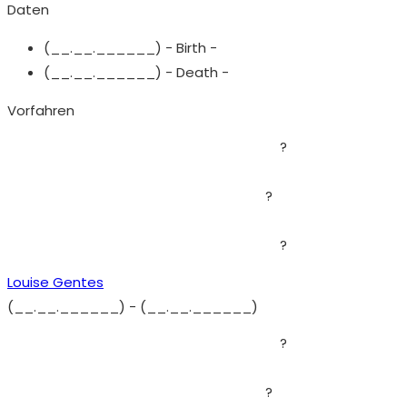
Daten
(__.__.______) - Birth -
(__.__.______) - Death -
Vorfahren
?
?
?
Louise Gentes
(__.__.______)
-
(__.__.______)
?
?