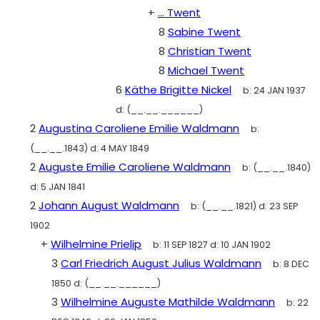
+
... Twent
8
Sabine Twent
8
Christian Twent
8
Michael Twent
6
Käthe Brigitte Nickel
b:
24 JAN 1937
d:
(__.__.______)
2
Augustina Caroliene Emilie Waldmann
b:
(__.__.1843)
d:
4 MAY 1849
2
Auguste Emilie Caroliene Waldmann
b:
(__.__.1840)
d:
5 JAN 1841
2
Johann August Waldmann
b:
(__.__.1821)
d:
23 SEP
1902
+
Wilhelmine Prielip
b:
11 SEP 1827
d:
10 JAN 1902
3
Carl Friedrich August Julius Waldmann
b:
8 DEC
1850
d:
(__.__.______)
3
Wilhelmine Auguste Mathilde Waldmann
b:
22