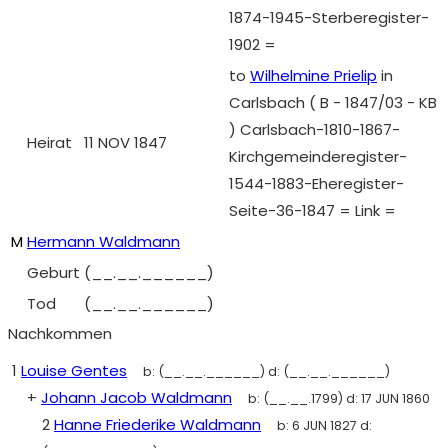
1874-1945-Sterberegister-
1902 =
to
Wilhelmine Prielip
in
Carlsbach ( B - 1847/03 - KB
) Carlsbach-1810-1867-
Heirat
11 NOV 1847
Kirchgemeinderegister-
1544-1883-Eheregister-
Seite-36-1847 = Link =
M
Hermann Waldmann
Geburt
(__.__.______)
Tod
(__.__.______)
Nachkommen
1
Louise Gentes
b:
(__.__.______)
d:
(__.__.______)
+
Johann Jacob Waldmann
b:
(__.__.1799)
d:
17 JUN 1860
2
Hanne Friederike Waldmann
b:
6 JUN 1827
d: