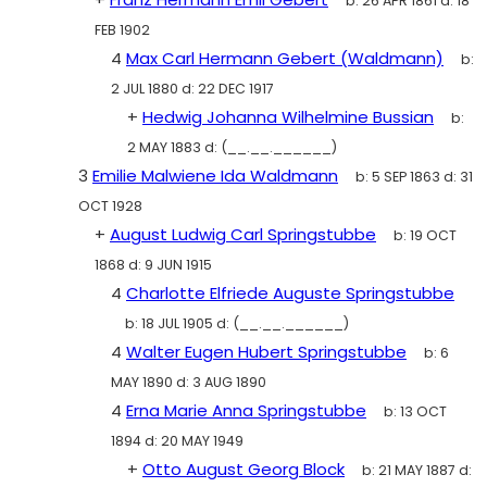
b:
26 APR 1861
d:
18
FEB 1902
4
Max Carl Hermann Gebert (Waldmann)
b:
2 JUL 1880
d:
22 DEC 1917
+
Hedwig Johanna Wilhelmine Bussian
b:
2 MAY 1883
d:
(__.__.______)
3
Emilie Malwiene Ida Waldmann
b:
5 SEP 1863
d:
31
OCT 1928
+
August Ludwig Carl Springstubbe
b:
19 OCT
1868
d:
9 JUN 1915
4
Charlotte Elfriede Auguste Springstubbe
b:
18 JUL 1905
d:
(__.__.______)
4
Walter Eugen Hubert Springstubbe
b:
6
MAY 1890
d:
3 AUG 1890
4
Erna Marie Anna Springstubbe
b:
13 OCT
1894
d:
20 MAY 1949
+
Otto August Georg Block
b:
21 MAY 1887
d: