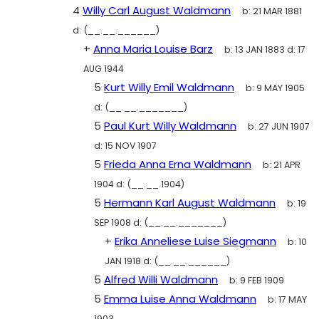
4
Willy Carl August Waldmann
b:
21 MAR 1881
d:
(__.__.______)
+
Anna Maria Louise Barz
b:
13 JAN 1883
d:
17
AUG 1944
5
Kurt Willy Emil Waldmann
b:
9 MAY 1905
d:
(__.__._______)
5
Paul Kurt Willy Waldmann
b:
27 JUN 1907
d:
15 NOV 1907
5
Frieda Anna Erna Waldmann
b:
21 APR
1904
d:
(__.__.1904)
5
Hermann Karl August Waldmann
b:
19
SEP 1908
d:
(__.__._______)
+
Erika Anneliese Luise Siegmann
b:
10
JAN 1918
d:
(__.__.______)
5
Alfred Willi Waldmann
b:
9 FEB 1909
5
Emma Luise Anna Waldmann
b:
17 MAY
1903