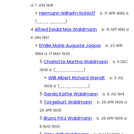
d:
7 JUN 1918
+
Hermann Wilhelm Rohloff
b:
17 APR 1889
d:
(__.__.______)
4
Alfred Ewald Max Waldmann
b:
15 SEP 1881
d:
4 JAN 1951
+
Emilie Marie Auguste Jagow
b:
22 APR
1884
d:
17 MAY 1936
5
Charlotte Martha Waldmann
b:
5 DEC
1908
d:
(__.__.______)
+
Willi Albert Richard Wendt
b:
5 JUL
1908
d:
(__.__.______)
5
Gerda Käthe Waldmann
b:
8 JUL 1914
5
Totgeburt Waldmann
b:
26 APR 1906
d:
26 APR 1906
5
Bruno Fritz Waldmann
b:
26 APR 1906
d:
8 AUG 1906