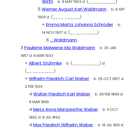
Wirth
b:
8 MAY 1903
d:
(__.__.______)
5
Werner August Karl Waldmann
b:
8 SEP
1904
d:
(__.__.______)
+
Emma Marta Johanna Schröder
b:
14 NOV 1907
d:
(__.__.______)
6
... Waldmann
3
Pauliene Malwiene Ida Waldmann
b:
25 JAN
1857
d:
8 MAR 1933
+
Albert Stühmke
b:
(__.__.______)
d:
(__.__.______)
+
Wilhelm Friedrich Carl Weber
b:
25 OCT 1857
d:
2 FEB 1924
4
Walter Friedrich Karl Weber
b:
28 FEB 1899
d:
8 MAR 1899
4
Meta Anna Margarethe Weber
b:
11 OCT
1892
d:
8 JUL 1893
4
Max Friedrich Wilhelm Weber
b:
19 JUL 1891
d: