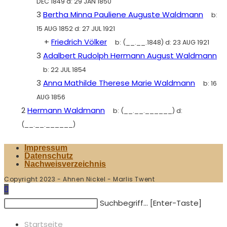
DEC 1849
d:
29 JAN 1850
3
Bertha Minna Pauliene Auguste Waldmann
b:
15 AUG 1852
d:
27 JUL 1921
+
Friedrich Völker
b:
(__.__.1848)
d:
23 AUG 1921
3
Adalbert Rudolph Hermann August Waldmann
b:
22 JUL 1854
3
Anna Mathilde Therese Marie Waldmann
b:
16
AUG 1856
2
Hermann Waldmann
b:
(__.__.______)
d:
(__.__.______)
Impressum
Datenschutz
Nachweisverzeichnis
Copyright 2023 - Ahnen Nickel - Marlis Twent
Diese
Suchbegriff... [Enter-Taste]
Website
Startseite