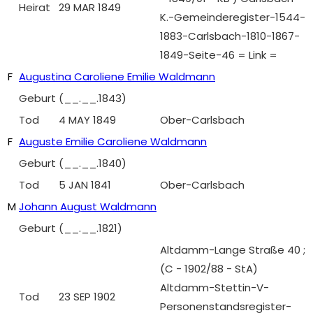
Heirat
29 MAR 1849
K.-Gemeinderegister-1544-
1883-Carlsbach-1810-1867-
1849-Seite-46 = Link =
F
Augustina Caroliene Emilie Waldmann
Geburt
(__.__.1843)
Tod
4 MAY 1849
Ober-Carlsbach
F
Auguste Emilie Caroliene Waldmann
Geburt
(__.__.1840)
Tod
5 JAN 1841
Ober-Carlsbach
M
Johann August Waldmann
Geburt
(__.__.1821)
Altdamm-Lange Straße 40 ;
(C - 1902/88 - StA)
Altdamm-Stettin-V-
Tod
23 SEP 1902
Personenstandsregister-