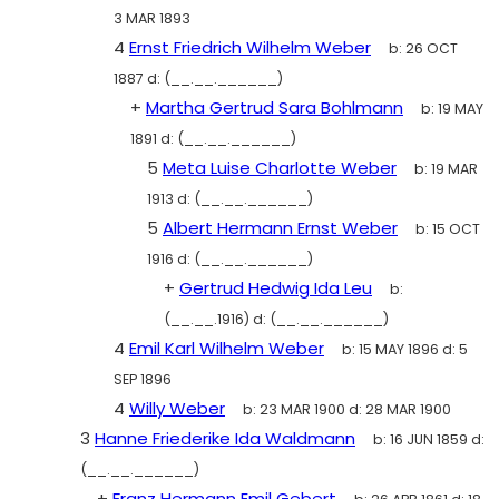
3 MAR 1893
4
Ernst Friedrich Wilhelm Weber
b:
26 OCT
1887
d:
(__.__.______)
+
Martha Gertrud Sara Bohlmann
b:
19 MAY
1891
d:
(__.__.______)
5
Meta Luise Charlotte Weber
b:
19 MAR
1913
d:
(__.__.______)
5
Albert Hermann Ernst Weber
b:
15 OCT
1916
d:
(__.__.______)
+
Gertrud Hedwig Ida Leu
b:
(__.__.1916)
d:
(__.__.______)
4
Emil Karl Wilhelm Weber
b:
15 MAY 1896
d:
5
SEP 1896
4
Willy Weber
b:
23 MAR 1900
d:
28 MAR 1900
3
Hanne Friederike Ida Waldmann
b:
16 JUN 1859
d:
(__.__.______)
+
Franz Hermann Emil Gebert