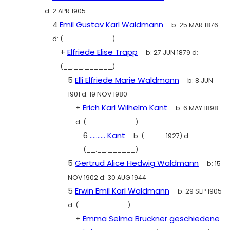
d:
2 APR 1905
4
Emil Gustav Karl Waldmann
b:
25 MAR 1876
d:
(__.__.______)
+
Elfriede Elise Trapp
b:
27 JUN 1879
d:
(__.__.______)
5
Elli Elfriede Marie Waldmann
b:
8 JUN
1901
d:
19 NOV 1980
+
Erich Karl Wilhelm Kant
b:
6 MAY 1898
d:
(__.__.______)
6
.......... Kant
b:
(__.__.1927)
d:
(__.__.______)
5
Gertrud Alice Hedwig Waldmann
b:
15
NOV 1902
d:
30 AUG 1944
5
Erwin Emil Karl Waldmann
b:
29 SEP 1905
d:
(__.__.______)
+
Emma Selma Brückner geschiedene