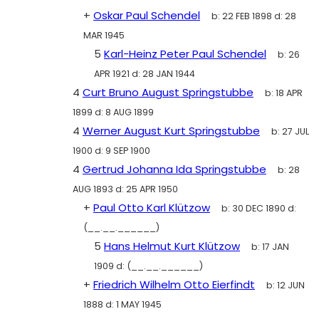
+
Oskar Paul Schendel
b:
22 FEB 1898
d:
28
MAR 1945
5
Karl-Heinz Peter Paul Schendel
b:
26
APR 1921
d:
28 JAN 1944
4
Curt Bruno August Springstubbe
b:
18 APR
1899
d:
8 AUG 1899
4
Werner August Kurt Springstubbe
b:
27 JUL
1900
d:
9 SEP 1900
4
Gertrud Johanna Ida Springstubbe
b:
28
AUG 1893
d:
25 APR 1950
+
Paul Otto Karl Klützow
b:
30 DEC 1890
d:
(__.__.______)
5
Hans Helmut Kurt Klützow
b:
17 JAN
1909
d:
(__.__.______)
+
Friedrich Wilhelm Otto Eierfindt
b:
12 JUN
1888
d:
1 MAY 1945