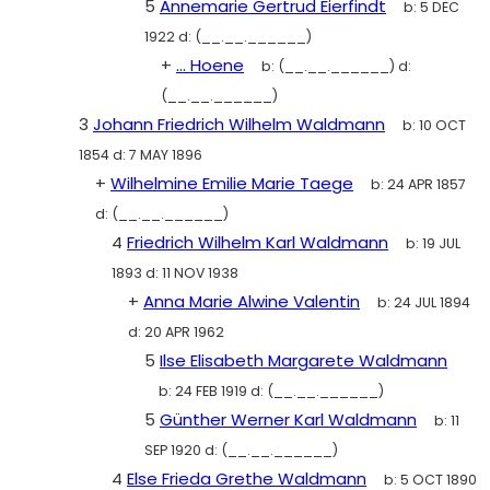
5
Annemarie Gertrud Eierfindt
b:
5 DEC
1922
d:
(__.__.______)
+
... Hoene
b:
(__.__.______)
d:
(__.__.______)
3
Johann Friedrich Wilhelm Waldmann
b:
10 OCT
1854
d:
7 MAY 1896
+
Wilhelmine Emilie Marie Taege
b:
24 APR 1857
d:
(__.__.______)
4
Friedrich Wilhelm Karl Waldmann
b:
19 JUL
1893
d:
11 NOV 1938
+
Anna Marie Alwine Valentin
b:
24 JUL 1894
d:
20 APR 1962
5
Ilse Elisabeth Margarete Waldmann
b:
24 FEB 1919
d:
(__.__.______)
5
Günther Werner Karl Waldmann
b:
11
SEP 1920
d:
(__.__.______)
4
Else Frieda Grethe Waldmann
b:
5 OCT 1890