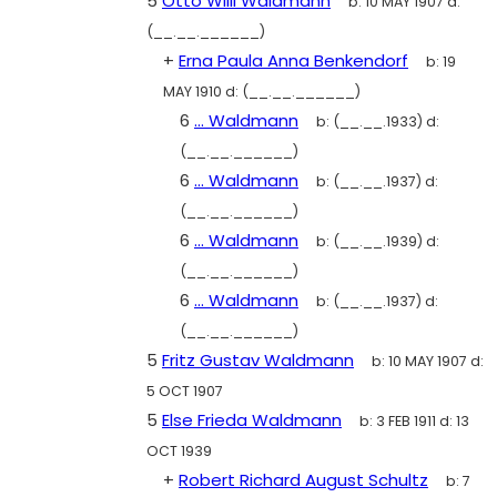
5
Otto Willi Waldmann
b:
10 MAY 1907
d:
(__.__.______)
+
Erna Paula Anna Benkendorf
b:
19
MAY 1910
d:
(__.__.______)
6
... Waldmann
b:
(__.__.1933)
d:
(__.__.______)
6
... Waldmann
b:
(__.__.1937)
d:
(__.__.______)
6
... Waldmann
b:
(__.__.1939)
d:
(__.__.______)
6
... Waldmann
b:
(__.__.1937)
d:
(__.__.______)
5
Fritz Gustav Waldmann
b:
10 MAY 1907
d:
5 OCT 1907
5
Else Frieda Waldmann
b:
3 FEB 1911
d:
13
OCT 1939
+
Robert Richard August Schultz
b:
7