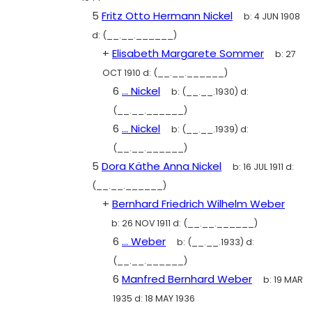
5
Fritz Otto Hermann Nickel
b:
4 JUN 1908
d:
(__.__.______)
+
Elisabeth Margarete Sommer
b:
27
OCT 1910
d:
(__.__.______)
6
... Nickel
b:
(__.__.1930)
d:
(__.__.______)
6
... Nickel
b:
(__.__.1939)
d:
(__.__.______)
5
Dora Käthe Anna Nickel
b:
16 JUL 1911
d:
(__.__.______)
+
Bernhard Friedrich Wilhelm Weber
b:
26 NOV 1911
d:
(__.__.______)
6
... Weber
b:
(__.__.1933)
d:
(__.__.______)
6
Manfred Bernhard Weber
b:
19 MAR
1935
d:
18 MAY 1936