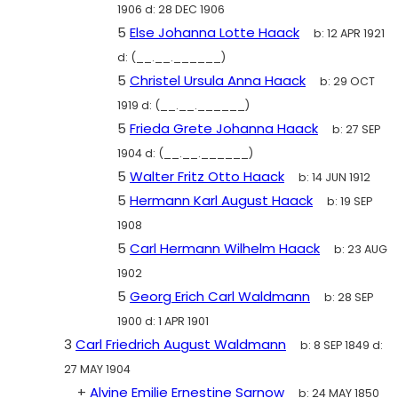
1906
d:
28 DEC 1906
5
Else Johanna Lotte Haack
b:
12 APR 1921
d:
(__.__.______)
5
Christel Ursula Anna Haack
b:
29 OCT
1919
d:
(__.__.______)
5
Frieda Grete Johanna Haack
b:
27 SEP
1904
d:
(__.__.______)
5
Walter Fritz Otto Haack
b:
14 JUN 1912
5
Hermann Karl August Haack
b:
19 SEP
1908
5
Carl Hermann Wilhelm Haack
b:
23 AUG
1902
5
Georg Erich Carl Waldmann
b:
28 SEP
1900
d:
1 APR 1901
3
Carl Friedrich August Waldmann
b:
8 SEP 1849
d:
27 MAY 1904
+
Alvine Emilie Ernestine Sarnow
b:
24 MAY 1850