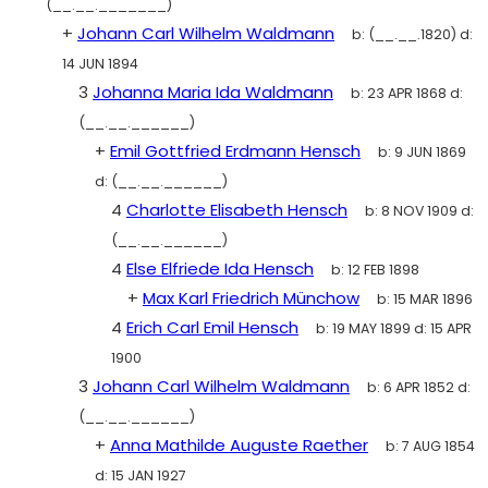
(__.__._______)
+
Johann Carl Wilhelm Waldmann
b:
(__.__.1820)
d:
14 JUN 1894
3
Johanna Maria Ida Waldmann
b:
23 APR 1868
d:
(__.__.______)
+
Emil Gottfried Erdmann Hensch
b:
9 JUN 1869
d:
(__.__.______)
4
Charlotte Elisabeth Hensch
b:
8 NOV 1909
d:
(__.__.______)
4
Else Elfriede Ida Hensch
b:
12 FEB 1898
+
Max Karl Friedrich Münchow
b:
15 MAR 1896
4
Erich Carl Emil Hensch
b:
19 MAY 1899
d:
15 APR
1900
3
Johann Carl Wilhelm Waldmann
b:
6 APR 1852
d:
(__.__.______)
+
Anna Mathilde Auguste Raether
b:
7 AUG 1854
d:
15 JAN 1927