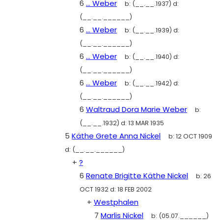
6
... Weber
b:
(__.__.1937)
d:
(__.__.______)
6
... Weber
b:
(__.__.1939)
d:
(__.__.______)
6
... Weber
b:
(__.__.1940)
d:
(__.__.______)
6
... Weber
b:
(__.__.1942)
d:
(__.__.______)
6
Waltraud Dora Marie Weber
b:
(__.__.1932)
d:
13 MAR 1935
5
Käthe Grete Anna Nickel
b:
12 OCT 1909
d:
(__.__.______)
+
?
6
Renate Brigitte Käthe Nickel
b:
26
OCT 1932
d:
18 FEB 2002
+
Westphalen
7
Marlis Nickel
b:
(05.07.______)