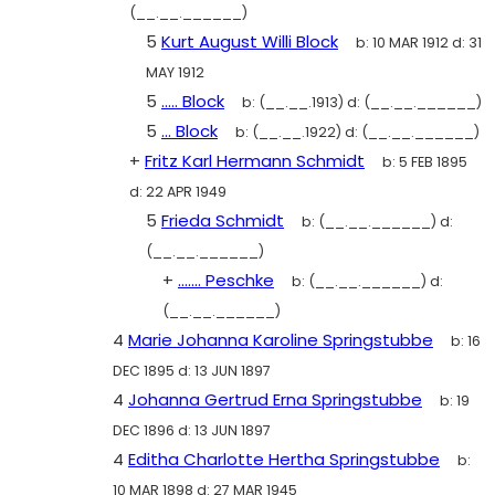
(__.__.______)
5
Kurt August Willi Block
b:
10 MAR 1912
d:
31
MAY 1912
5
..... Block
b:
(__.__.1913)
d:
(__.__.______)
5
... Block
b:
(__.__.1922)
d:
(__.__.______)
+
Fritz Karl Hermann Schmidt
b:
5 FEB 1895
d:
22 APR 1949
5
Frieda Schmidt
b:
(__.__.______)
d:
(__.__.______)
+
....... Peschke
b:
(__.__.______)
d:
(__.__.______)
4
Marie Johanna Karoline Springstubbe
b:
16
DEC 1895
d:
13 JUN 1897
4
Johanna Gertrud Erna Springstubbe
b:
19
DEC 1896
d:
13 JUN 1897
4
Editha Charlotte Hertha Springstubbe
b:
10 MAR 1898
d:
27 MAR 1945