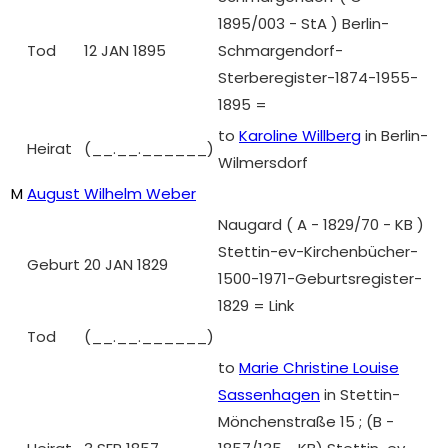
1895/003 - StA ) Berlin-
Tod
12 JAN 1895
Schmargendorf-
Sterberegister-1874-1955-
1895 =
to
Karoline Willberg
in Berlin-
Heirat
(__.__.______)
Wilmersdorf
M
August Wilhelm Weber
Naugard ( A - 1829/70 - KB )
Stettin-ev-Kirchenbücher-
Geburt
20 JAN 1829
1500-1971-Geburtsregister-
1829 = Link
Tod
(__.__.______)
to
Marie Christine Louise
Sassenhagen
in Stettin-
Mönchenstraße 15 ; (B -