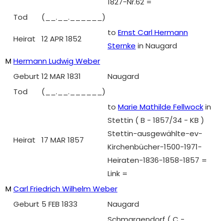
1827-Nr.62 =
Tod
(__.__.______)
to
Ernst Carl Hermann
Heirat
12 APR 1852
Sternke
in Naugard
M
Hermann Ludwig Weber
Geburt
12 MAR 1831
Naugard
Tod
(__.__.______)
to
Marie Mathilde Fellwock
in
Stettin ( B - 1857/34 - KB )
Stettin-ausgewählte-ev-
Heirat
17 MAR 1857
Kirchenbücher-1500-1971-
Heiraten-1836-1858-1857 =
Link =
M
Carl Friedrich Wilhelm Weber
Geburt
5 FEB 1833
Naugard
Schmargendorf ( C -