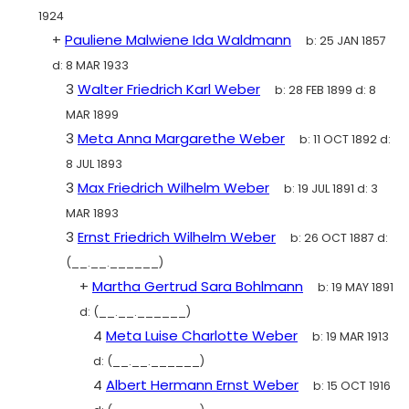
1924
+
Pauliene Malwiene Ida Waldmann
b:
25 JAN 1857
d:
8 MAR 1933
3
Walter Friedrich Karl Weber
b:
28 FEB 1899
d:
8
MAR 1899
3
Meta Anna Margarethe Weber
b:
11 OCT 1892
d:
8 JUL 1893
3
Max Friedrich Wilhelm Weber
b:
19 JUL 1891
d:
3
MAR 1893
3
Ernst Friedrich Wilhelm Weber
b:
26 OCT 1887
d:
(__.__.______)
+
Martha Gertrud Sara Bohlmann
b:
19 MAY 1891
d:
(__.__.______)
4
Meta Luise Charlotte Weber
b:
19 MAR 1913
d:
(__.__.______)
4
Albert Hermann Ernst Weber
b:
15 OCT 1916