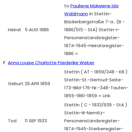
to
Pauliene Malwiene Ida
Waldmann
in Stettin-
Bäckerbergstraße 7-a ; (B -
Heirat
5 AUG 1886
1886/515 - StA) Stettin-I-
Personenstandsregister-
1874-1945-Heiratsregister-
1886 =
F
Anna Louise Charlotte Friederike Weber
Stettin ( AT - 1859/348 - KB )
Stettin-St.-Gertrud-Seite-
Geburt
29 APR 1859
173-Bild-176-Nr.-348-Taufen-
1855-1861-1859 = Link
Stettin ( C - 1933/939 - StA )
Stettin-III-Nemitz-
Tod
11 SEP 1933
Personenstandsregister-
1874-1945-Sterberegister-