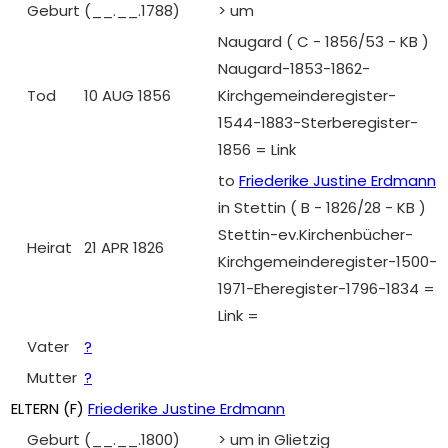
Geburt
(__.__.1788)
> um
Naugard ( C - 1856/53 - KB )
Naugard-1853-1862-
Tod
10 AUG 1856
Kirchgemeinderegister-
1544-1883-Sterberegister-
1856 = Link
to
Friederike Justine Erdmann
in Stettin ( B - 1826/28 - KB )
Stettin-ev.Kirchenbücher-
Heirat
21 APR 1826
Kirchgemeinderegister-1500-
1971-Eheregister-1796-1834 =
Link =
Vater
?
Mutter
?
ELTERN (
F
)
Friederike Justine Erdmann
Geburt
(__.__.1800)
> um in Glietzig