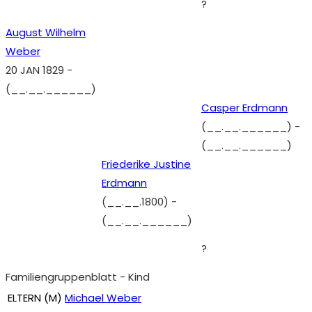
?
August Wilhelm
Weber
20 JAN 1829
-
(__.__.______)
Casper Erdmann
(__.__.______)
-
(__.__.______)
Friederike Justine
Erdmann
(__.__.1800)
-
(__.__.______)
?
Familiengruppenblatt - Kind
ELTERN (
M
)
Michael Weber