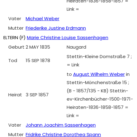
Heiraten-1836-1858-1857 =
Link =
Vater
Michael Weber
Mutter
Friederike Justine Erdmann
ELTERN (
F
)
Marie Christine Louise Sassenhagen
Geburt
2 MAY 1835
Naugard
Stettin-Kleine Domstraße 7 ;
Tod
15 SEP 1878
= Link
to
August Wilhelm Weber
in
Stettin-Mönchenstraße 15 ;
(B - 1857/135 - KB) Stettin-
Heirat
3 SEP 1857
ev-Kirchenbücher-1500-1971-
Heiraten-1836-1858-1857 =
Link =
Vater
Johann Joachim Sassenhagen
Mutter
Fridrike Christine Dorothea Spann