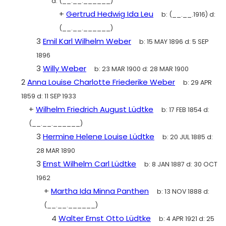
d:
(__.__.______)
+
Gertrud Hedwig Ida Leu
b:
(__.__.1916)
d:
(__.__.______)
3
Emil Karl Wilhelm Weber
b:
15 MAY 1896
d:
5 SEP
1896
3
Willy Weber
b:
23 MAR 1900
d:
28 MAR 1900
2
Anna Louise Charlotte Friederike Weber
b:
29 APR
1859
d:
11 SEP 1933
+
Wilhelm Friedrich August Lüdtke
b:
17 FEB 1854
d:
(__.__.______)
3
Hermine Helene Louise Lüdtke
b:
20 JUL 1885
d:
28 MAR 1890
3
Ernst Wilhelm Carl Lüdtke
b:
8 JAN 1887
d:
30 OCT
1962
+
Martha Ida Minna Panthen
b:
13 NOV 1888
d:
(__.__.______)
4
Walter Ernst Otto Lüdtke
b:
4 APR 1921
d:
25