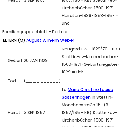
Heirat
3 SEP 1857
1857/135 - KB) Stettin-ev-
Kirchenbücher-1500-1971-
Heiraten-1836-1858-1857 =
Link =
Familiengruppenblatt - Partner
ELTERN (
M
)
August Wilhelm Weber
Naugard ( A - 1829/70 - KB )
Stettin-ev-Kirchenbücher-
Geburt
20 JAN 1829
1500-1971-Geburtsregister-
1829 = Link
Tod
(__.__.______)
to
Marie Christine Louise
Sassenhagen
in Stettin-
Mönchenstraße 15 ; (B -
Heirat
3 SEP 1857
1857/135 - KB) Stettin-ev-
Kirchenbücher-1500-1971-