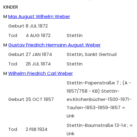
KINDER
M
Max August Wilhelm Weber
Geburt
8 JUL 1872
Tod
4 AUG 1872
Stettin
M
Gustav Friedrich Hermann August Weber
Geburt
27 JAN 1874
Stettin, Sankt Gertrud
Tod
26 JUL 1874
Stettin
M
Wilhelm Friedrich Carl Weber
Stettin-Papenstraße 7 ; (A -
1857/758 - KB) Stettin-
Geburt
25 OCT 1857
ev.Kirchenbücher-1500-1971-
Taufen-1853-1859-1857 =
Link
Stettin-Baumstraße 13-14 ; =
Tod
2 FEB 1924
Link