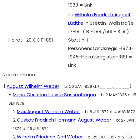
1933 = Link
to
Wilhelm Friedrich August
Lüdtke
in Stettin-Wallstraße
17-18 ; ( B - 1881/561 - StA )
Heirat
20 OCT 1881
Stettin-I-
Personenstandsregis.-1874-
1945-Heiratsregister-1881 =
Link
Nachkommen
1
August Wilhelm Weber
b:
20 JAN 1829
d:
(__.__.______)
+
Marie Christine Louise Sassenhagen
b:
2 MAY 1835
d:
15
SEP 1878
2
Max August Wilhelm Weber
b:
8 JUL 1872
d:
4 AUG 1872
2
Gustav Friedrich Hermann August Weber
b:
27 JAN
1874
d:
26 JUL 1874
2
Wilhelm Friedrich Carl Weber
b:
25 OCT 1857
d:
2 FEB