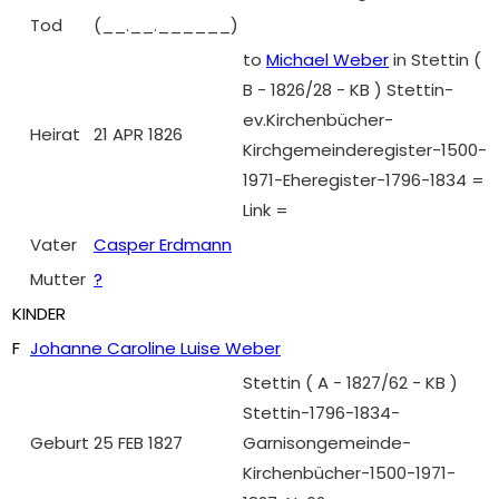
Tod
(__.__.______)
to
Michael Weber
in Stettin (
B - 1826/28 - KB ) Stettin-
ev.Kirchenbücher-
Heirat
21 APR 1826
Kirchgemeinderegister-1500-
1971-Eheregister-1796-1834 =
Link =
Vater
Casper Erdmann
Mutter
?
KINDER
F
Johanne Caroline Luise Weber
Stettin ( A - 1827/62 - KB )
Stettin-1796-1834-
Geburt
25 FEB 1827
Garnisongemeinde-
Kirchenbücher-1500-1971-