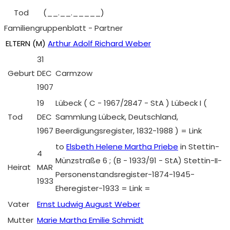
Tod
(__.__._____)
Familiengruppenblatt - Partner
ELTERN (
M
)
Arthur Adolf Richard Weber
31
Geburt
DEC
Carmzow
1907
19
Lübeck ( C - 1967/2847 - StA ) Lübeck I (
Tod
DEC
Sammlung Lübeck, Deutschland,
1967
Beerdigungsregister, 1832-1988 ) = Link
to
Elsbeth Helene Martha Priebe
in Stettin-
4
Münzstraße 6 ; (B - 1933/91 - StA) Stettin-II-
Heirat
MAR
Personenstandsregister-1874-1945-
1933
Eheregister-1933 = Link =
Vater
Ernst Ludwig August Weber
Mutter
Marie Martha Emilie Schmidt