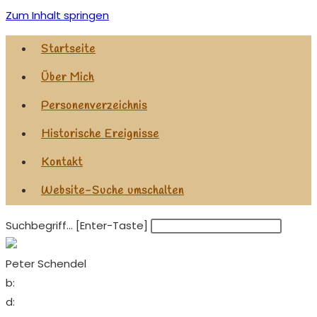
Zum Inhalt springen
Startseite
Über Mich
Personenverzeichnis
Historische Ereignisse
Kontakt
Website-Suche umschalten
Suchbegriff... [Enter-Taste]
Peter Schendel
b:
d: