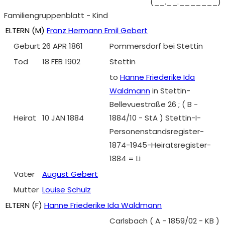
(__.__._______)
Familiengruppenblatt - Kind
ELTERN (
M
)
Franz Hermann Emil Gebert
Geburt
26 APR 1861
Pommersdorf bei Stettin
Tod
18 FEB 1902
Stettin
to
Hanne Friederike Ida
Waldmann
in Stettin-
Bellevuestraße 26 ; ( B -
Heirat
10 JAN 1884
1884/10 - StA ) Stettin-I-
Personenstandsregister-
1874-1945-Heiratsregister-
1884 = Li
Vater
August Gebert
Mutter
Louise Schulz
ELTERN (
F
)
Hanne Friederike Ida Waldmann
Carlsbach ( A - 1859/02 - KB )