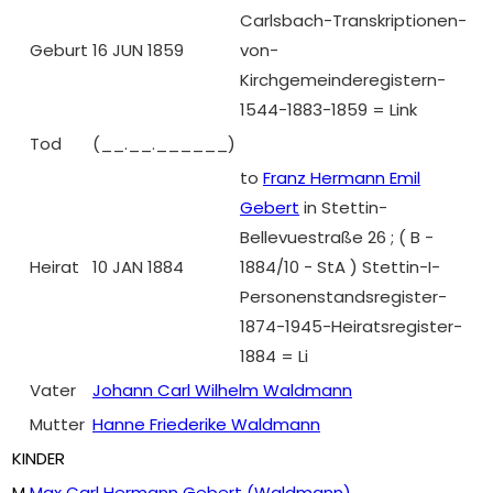
Carlsbach-Transkriptionen-
Geburt
16 JUN 1859
von-
Kirchgemeinderegistern-
1544-1883-1859 = Link
Tod
(__.__.______)
to
Franz Hermann Emil
Gebert
in Stettin-
Bellevuestraße 26 ; ( B -
Heirat
10 JAN 1884
1884/10 - StA ) Stettin-I-
Personenstandsregister-
1874-1945-Heiratsregister-
1884 = Li
Vater
Johann Carl Wilhelm Waldmann
Mutter
Hanne Friederike Waldmann
KINDER
M
Max Carl Hermann Gebert (Waldmann)