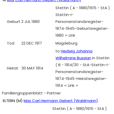
Stettin ( A - 1880/1615 - StA )
Stettin-I-
Geburt
2 JUL 1880
Personenstandsregister-
1874-1945-Geburtsregister-
1880 = Link
Tod
22 DEC 1917
Magdeburg
to
Hedwig Johanna
Wilhelmine Bussian
in Stettin
( B - 1914/311 - StA-Stettin-I-
Heirat
30 MAY 1914
Personenstandsregister-
1874-1945-Heiratsregister-
1914 = Link =
Familiengruppenblatt - Partner
ELTERN (
M
)
Max Carl Hermann Gebert (Waldmann)
Stettin ( A - 1880/1615 - StA )