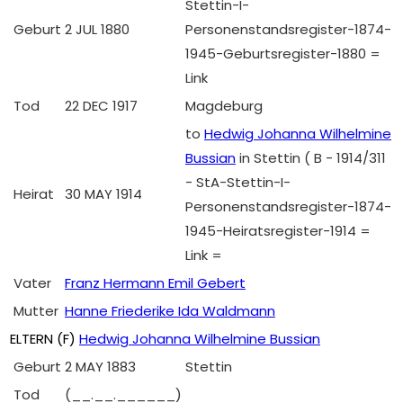
Stettin-I-
Geburt
2 JUL 1880
Personenstandsregister-1874-
1945-Geburtsregister-1880 =
Link
Tod
22 DEC 1917
Magdeburg
to
Hedwig Johanna Wilhelmine
Bussian
in Stettin ( B - 1914/311
- StA-Stettin-I-
Heirat
30 MAY 1914
Personenstandsregister-1874-
1945-Heiratsregister-1914 =
Link =
Vater
Franz Hermann Emil Gebert
Mutter
Hanne Friederike Ida Waldmann
ELTERN (
F
)
Hedwig Johanna Wilhelmine Bussian
Geburt
2 MAY 1883
Stettin
Tod
(__.__.______)