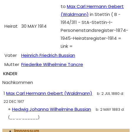
to
Max Carl Hermann Gebert
(Waldmann)
in Stettin ( B -
1914/311 - StA-Stettin-I-
Heirat
30 MAY 1914
Personenstandsregister-1874-
1945-Heiratsregister-1914 =
Link =
Vater
Heinrich Friedrich Bussian
Mutter
Friederike Wilhelmine Tancre
KINDER
Nachkommen
1
Max Carl Hermann Gebert (Waldmann)
b:
2 JUL 1880
d:
22 DEC 1917
+
Hedwig Johanna Wilhelmine Bussian
b:
2 MAY 1883
d:
(__.__.______)
Impressum