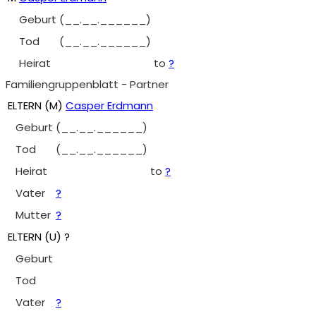
Geburt
(__.__.______)
Tod
(__.__.______)
Heirat
to
?
Familiengruppenblatt - Partner
ELTERN (
M
)
Casper Erdmann
Geburt
(__.__.______)
Tod
(__.__.______)
Heirat
to
?
Vater
?
Mutter
?
ELTERN (
U
) ?
Geburt
Tod
Vater
?