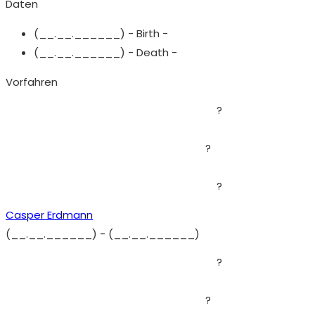
Daten
(__.__.______) - Birth -
(__.__.______) - Death -
Vorfahren
?
?
?
Casper Erdmann
(__.__.______)
-
(__.__.______)
?
?