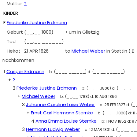
Mutter
?
KINDER
F
Friederike Justine Erdmann
Geburt
(__.__.1800)
> um in Glietzig
Tod
(__.__.______)
Heirat
21 APR 1826
to
Michael Weber
in Stettin ( 
Nachkommen
1
Casper Erdmann
b:
(__.__.______)
d:
(__.__.______)
+
?
2
Friederike Justine Erdmann
b:
(__.__.1800)
d:
(__.__._
+
Michael Weber
b:
(__.__.1788)
d:
10 AUG 1856
3
Johanne Caroline Luise Weber
b:
25 FEB 1827
d:
(_
+
Ernst Carl Hermann Sternke
b:
(__.__.1828)
d:
11
4
Anna Emma Louise Sternke
b:
1 NOV 1852
d:
9 
3
Hermann Ludwig Weber
b:
12 MAR 1831
d:
(__.__.__