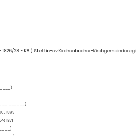
B - 1826/28 - KB ) Stettin-ev.Kirchenbücher-Kirchgemeindereg
_____)
_.__.______)
 JUL 1883
APR 1871
____)