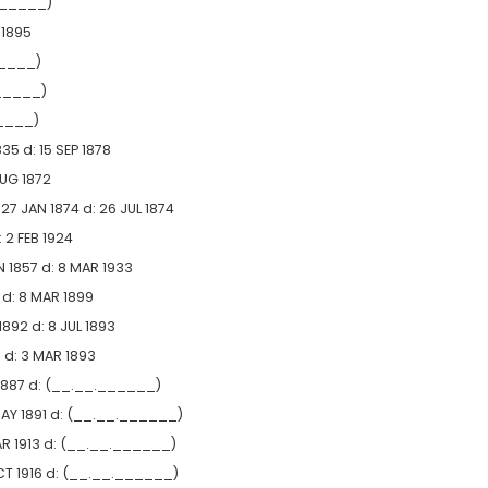
______)
 1895
____)
_____)
____)
835
d:
15 SEP 1878
UG 1872
:
27 JAN 1874
d:
26 JUL 1874
:
2 FEB 1924
N 1857
d:
8 MAR 1933
d:
8 MAR 1899
 1892
d:
8 JUL 1893
1
d:
3 MAR 1893
1887
d:
(__.__.______)
AY 1891
d:
(__.__.______)
R 1913
d:
(__.__.______)
CT 1916
d:
(__.__.______)