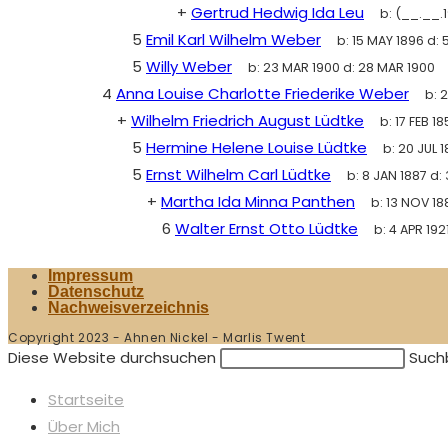
+
Gertrud Hedwig Ida Leu
b:
(__.__.1
5
Emil Karl Wilhelm Weber
b:
15 MAY 1896
d:
5
5
Willy Weber
b:
23 MAR 1900
d:
28 MAR 1900
4
Anna Louise Charlotte Friederike Weber
b:
2
+
Wilhelm Friedrich August Lüdtke
b:
17 FEB 18
5
Hermine Helene Louise Lüdtke
b:
20 JUL 
5
Ernst Wilhelm Carl Lüdtke
b:
8 JAN 1887
d:
+
Martha Ida Minna Panthen
b:
13 NOV 18
6
Walter Ernst Otto Lüdtke
b:
4 APR 192
Impressum
Datenschutz
Nachweisverzeichnis
Copyright 2023 - Ahnen Nickel - Marlis Twent
Diese Website durchsuchen
Suchb
Startseite
Über Mich