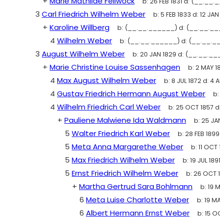
+
Marie Mathilde Fellwock
b:
26 FEB 1831
d:
(__.__.
3
Carl Friedrich Wilhelm Weber
b:
5 FEB 1833
d:
12 JAN
+
Karoline Willberg
b:
(__.__.______)
d:
(__.__.__
4
Wilhelm Weber
b:
(__.__.______)
d:
(__.__._
3
August Wilhelm Weber
b:
20 JAN 1829
d:
(__.__.__
+
Marie Christine Louise Sassenhagen
b:
2 MAY 1
4
Max August Wilhelm Weber
b:
8 JUL 1872
d:
4 A
4
Gustav Friedrich Hermann August Weber
b
4
Wilhelm Friedrich Carl Weber
b:
25 OCT 1857
d
+
Pauliene Malwiene Ida Waldmann
b:
25 JA
5
Walter Friedrich Karl Weber
b:
28 FEB 1899
5
Meta Anna Margarethe Weber
b:
11 OCT
5
Max Friedrich Wilhelm Weber
b:
19 JUL 189
5
Ernst Friedrich Wilhelm Weber
b:
26 OCT 
+
Martha Gertrud Sara Bohlmann
b:
19 M
6
Meta Luise Charlotte Weber
b:
19 MA
6
Albert Hermann Ernst Weber
b:
15 O