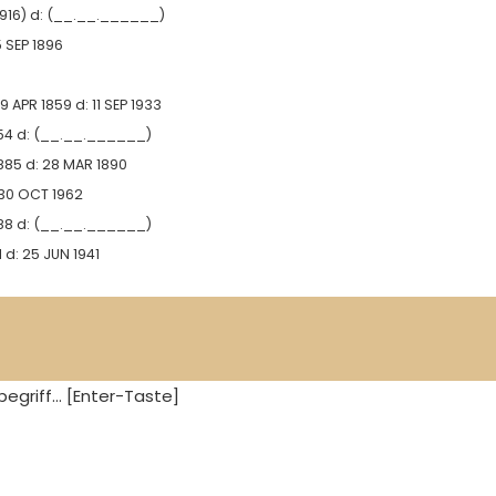
916)
d:
(__.__.______)
 SEP 1896
9 APR 1859
d:
11 SEP 1933
54
d:
(__.__.______)
1885
d:
28 MAR 1890
30 OCT 1962
88
d:
(__.__.______)
1
d:
25 JUN 1941
egriff... [Enter-Taste]